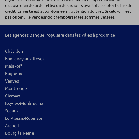
dispose d'un délai de réflexion de dix jours avant d'accepter l'offre de
crédit. La vente est subordonnée à l'obtention du prêt. Si celui-ci n'est
pas obtenu, le vendeur doit rembourser les sommes versées.
Les agences Banque Populaire dans les villes à proximité
Châtillon
Fontenay-aux-Roses
Malakoff
Bagneux
Vanves
Montrouge
Clamart
Issy-les-Moulineaux
Sceaux
Le Plessis-Robinson
Arcueil
Bourg-la-Reine