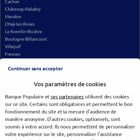
Cachan
Châtenay-Malabry
Meudon
L'Haÿ-les-Roses
Le Kremlin-Bicêtre
Boulogne-Billancourt
Villejuif
Fresnes
Antony
Continuer sans accepter
Chevilly-Larue
Sèvres
Vos paramètres de cookies
Vélizy-Villacoublay
Ivry-sur-Seine
Banque Populaire et
ses partenaires
utilisent des cookies
Paris
sur ce site. Certains sont obligatoires et permettent le bon
Saint-Cloud
fonctionnement du site et la mesure d'audience de
Vitry-sur-Seine
manière anonyme. D'autres cookies, optionnels, sont
Thiais
soumis à votre accord. Ils nous permettent de personnaliser
Massy
votre expérience sur le site, personnaliser l'assistance