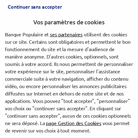
Continuer sans accepter
Baud
Plouay
Vos paramètres de cookies
Plouhinec
Muzillac
Banque Populaire et
ses partenaires
utilisent des cookies
Quiberon
sur ce site. Certains sont obligatoires et permettent le bon
Carnac
fonctionnement du site et la mesure d'audience de
Belz
manière anonyme. D'autres cookies, optionnels, sont
Port-Louis
soumis à votre accord. Ils nous permettent de personnaliser
Guidel
votre expérience sur le site, personnaliser l'assistance
Saint-Avé
commerciale suite à votre navigation, afficher du contenu
vidéo, ou encore personnaliser les annonces publicitaires
diffusées sur Internet en dehors de notre site et de nos
Trouver une agence Banque Populaire
applications. Vous pouvez "tout accepter", "personnaliser"
Morbihan
vos choix ou "continuer sans accepter". En cliquant sur
"continuer sans accepter", aucun de ces cookies optionnels
Powered by
evermaps ©
ne sera déposé. La
page Gestion des Cookies
vous permet
de revenir sur vos choix à tout moment.