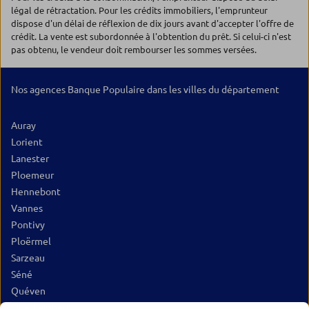
légal de rétractation. Pour les crédits immobiliers, l'emprunteur
dispose d'un délai de réflexion de dix jours avant d'accepter l'offre de
crédit. La vente est subordonnée à l'obtention du prêt. Si celui-ci n'est
pas obtenu, le vendeur doit rembourser les sommes versées.
Nos agences Banque Populaire dans les villes du département
Auray
Lorient
Lanester
Ploemeur
Hennebont
Vannes
Pontivy
Ploërmel
Sarzeau
Séné
Quéven
Questembert