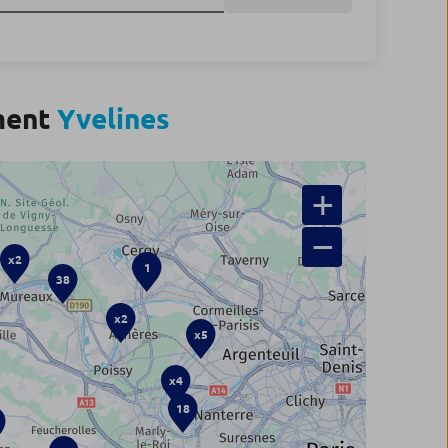
ment
Yvelines
+
−
x2
1
38
x2
x5
x4
18