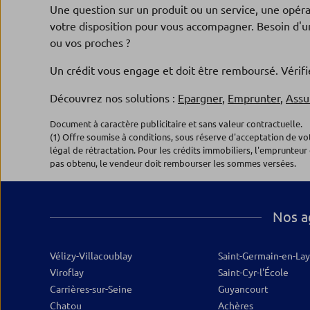
Une question sur un produit ou un service, une opér
1, Pl Aristide Briand
78207 MANTES LA JOLIE
votre disposition pour vous accompagner. Besoin d'un
Fermé aujourd'hui
ou vos proches ?
09.88.98.93.54
Plus d’inf
Un crédit vous engage et doit être remboursé. Véri
Découvrez nos solutions :
Epargner
,
Emprunter
,
Assu
Agence HOUDAN
5
Document à caractère publicitaire et sans valeur contractuelle.
Banque Populaire Val de France
(1) Offre soumise à conditions, sous réserve d'acceptation de v
légal de rétractation. Pour les crédits immobiliers, l'emprunteur 
1, rue d'Epernon
pas obtenu, le vendeur doit rembourser les sommes versées.
78550 HOUDAN
Fermé aujourd'hui
09.88.98.90.52
Plus d’inf
Nos a
Vélizy-Villacoublay
Agence RAMBOUILLET
Saint-Germain-en-La
6
Viroflay
Saint-Cyr-l'École
Banque Populaire Val de France
Carrières-sur-Seine
Guyancourt
14, pl Félix Faure
Chatou
Achères