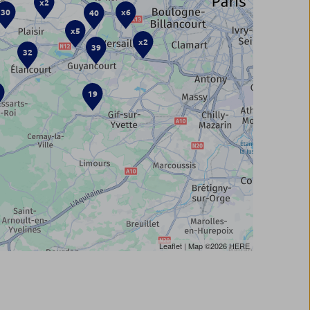
x2
30
x6
40
x5
x2
39
32
19
Leaflet
| Map ©2026
HERE