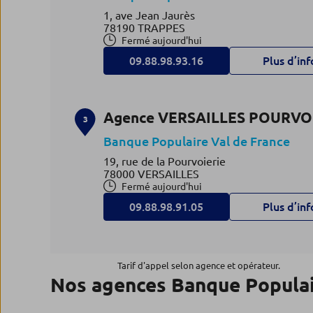
1, ave Jean Jaurès
78190 TRAPPES
Fermé aujourd'hui
09.88.98.93.16
Plus d’inf
Agence VERSAILLES POURVO
3
Banque Populaire Val de France
19, rue de la Pourvoierie
78000 VERSAILLES
Fermé aujourd'hui
09.88.98.91.05
Plus d’inf
Agence MANTES LA JOLIE
4
Tarif d'appel selon agence et opérateur.
Nos agences Banque Populai
GAMBETTA
Banque Populaire Val de France