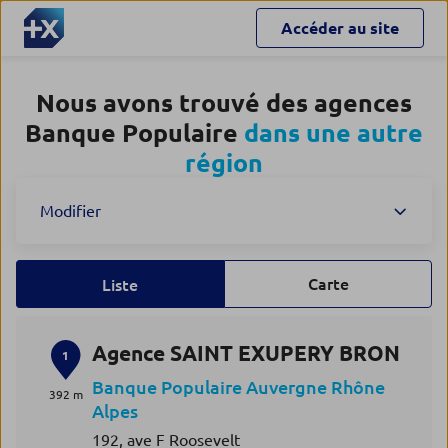
Accéder au site
Nous avons trouvé des agences
Banque Populaire
dans une autre
région
Modifier
Carte
Liste
Agence SAINT EXUPERY BRON
1
Banque Populaire Auvergne Rhône
392 m
Alpes
192, ave F Roosevelt