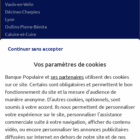
Vaulx-en-Velin
Décines-Charpieu
Lyon
Oullins-Pierre-Bénite
Caluire-et-Cuire
Meyzieu
Continuer sans accepter
Sainte-Foy-lès-Lyon
Rillieux-la-Pape
Vos paramètres de cookies
Saint-Genis-Laval
Tassin-la-Demi-Lune
Banque Populaire et
ses partenaires
utilisent des cookies
Givors
sur ce site. Certains sont obligatoires et permettent le bon
Vienne
fonctionnement du site et la mesure d'audience de
Villefranche-sur-Saône
manière anonyme. D'autres cookies, optionnels, sont
Bourgoin-Jallieu
soumis à votre accord. Ils nous permettent de personnaliser
Saint-Chamond
votre expérience sur le site, personnaliser l'assistance
commerciale suite à votre navigation, afficher du contenu
vidéo, ou encore personnaliser les annonces publicitaires
Trouver une agence Banque Populaire
diffusées sur Internet en dehors de notre site et de nos
Rhône