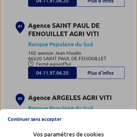
04.11.97.06.20
Plus d’infos
Agence SAINT PAUL DE
61
FENOUILLET AGRI VITI
Banque Populaire du Sud
102 avenue Jean Moulin
66220 SAINT PAUL DE FENOUILLET
Fermé aujourd'hui
04.11.97.06.20
Plus d’infos
Agence ARGELES AGRI VITI
62
Banque Populaire du Sud
AVENUE DES FLAMANTS ROSES
Continuer sans accepter
66700 ARGELES SUR MER
Fermé aujourd'hui
Vos paramètres de cookies
04.11.97.06.20
Plus d’infos