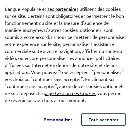
Banque Populaire et
ses partenaires
utilisent des cookies
sur ce site. Certains sont obligatoires et permettent le bon
Espace entreprises
fonctionnement du site et la mesure d'audience de
63
manière anonyme. D'autres cookies, optionnels, sont
PERPIGNAN ENTREPRISES
soumis à votre accord. Ils nous permettent de personnaliser
Banque Populaire du Sud
votre expérience sur le site, personnaliser l'assistance
219 avenue André Tourné
commerciale suite à votre navigation, afficher du contenu
66000 PERPIGNAN
vidéo, ou encore personnaliser les annonces publicitaires
Fermé aujourd'hui
diffusées sur Internet en dehors de notre site et de nos
04.66.28.62.41
Plus d’infos
applications. Vous pouvez "tout accepter", "personnaliser"
vos choix ou "continuer sans accepter". En cliquant sur
"continuer sans accepter", aucun de ces cookies optionnels
Tarif d'appel selon agence et opérateur.
Nos agences Banque Populaire du
ne sera déposé. La
page Gestion des Cookies
vous permet
de revenir sur vos choix à tout moment.
département Pyrénées-Orientales
Une question sur un produit ou un service, une opération en cours
Personnaliser
Tout accepter
? Rendez-vous dans l'une de nos
63 agences
dans le département
Pyrénées-Orientales
. Nos conseillers y seront à votre disposition