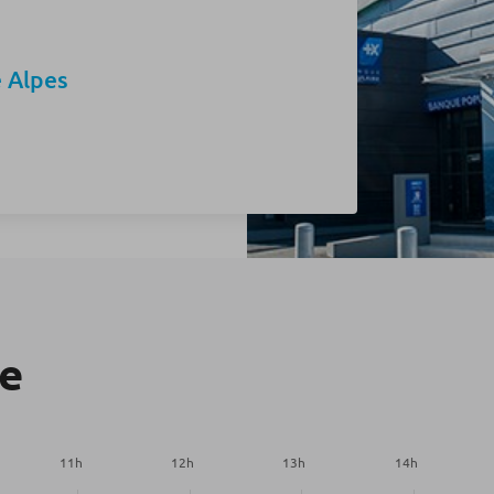
 Alpes
re
11
h
12
h
13
h
14
h