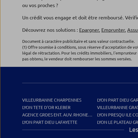
ou vos proches ?
Un crédit vous engage et doit être remboursé. Véri
Découvrez nos solutions :
Epargner
,
Emprunter
,
Assu
Document à caractère publicitaire et sans valeur contractuelle.
(1) Offre soumise à conditions, sous réserve d'acceptation de v
légal de rétractation. Pour les crédits immobiliers, l'emprunteur 
pas obtenu, le vendeur doit rembourser les sommes versées.
VILLEURBANNE CHARPENNES
LYON PART DIEU GA
LYON TETE D'OR KLEBER
VILLEURBANNE GRAT
AGENCE GRDES ENT. AUV. RHONE ET LOIRE
LYON PRESQU ILE C
LYON PART DIEU LAFAYETTE
LYON LE PLATEAU G
Les