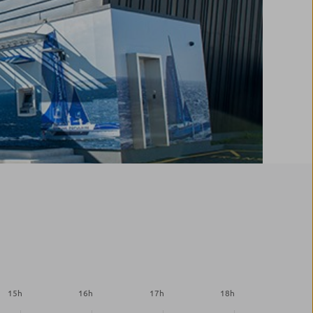
15
h
16
h
17
h
18
h