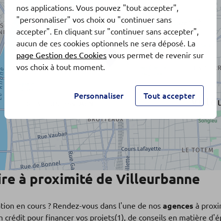
nos applications. Vous pouvez "tout accepter",
"personnaliser" vos choix ou "continuer sans
accepter". En cliquant sur "continuer sans accepter",
aucun de ces cookies optionnels ne sera déposé. La
page Gestion des Cookies
vous permet de revenir sur
vos choix à tout moment.
Personnaliser
Tout accepter
re à proximité de Villeurbanne
ation en cours ? Rendez-vous dans l'une de nos
agences
à proxi
 crédit pour financer vos projets(1), de conseils en matière d