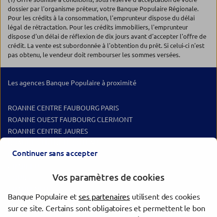
dossier par l'organisme prêteur, votre Banque Populaire Régionale.
Pour les crédits à la consommation, l'emprunteur dispose du délai
légal de rétractation. Pour les crédits immobiliers, l'emprunteur
dispose d'un délai de réflexion de dix jours avant d'accepter l'offre de
crédit. La vente est subordonnée à l'obtention du prêt. Si celui-ci n'est
pas obtenu, le vendeur doit rembourser les sommes versées.
Les agences Banque Populaire à proximité
ROANNE CENTRE FAUBOURG PARIS
ROANNE OUEST FAUBOURG CLERMONT
ROANNE CENTRE JAURES
ROANNE CENTRE LE COTEAU
Continuer sans accepter
ROANNE OUEST RENAISON
CHARLIEU
Vos paramètres de cookies
COURS
CHAUFFAILLES
Banque Populaire et
ses partenaires
utilisent des cookies
sur ce site. Certains sont obligatoires et permettent le bon
Les agences Banque Populaire dans les villes à proximité