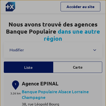
Accéder au site
Nous avons trouvé des agences
Banque Populaire
dans une autre
région
Modifier
Carte
Liste
Agence EPINAL
1
Banque Populaire Alsace Lorraine
3.26 km
Champagne
38, rue Léopold Bourg