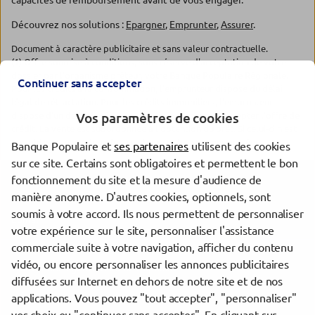
capacités de remboursement avant de vous engager.
Découvrez nos solutions :
Epargner
,
Emprunter
,
Assurer
.
Document à caractère publicitaire et sans valeur contractuelle.
(1) Offre soumise à conditions, sous réserve d'acceptation de votre
dossier par l'organisme prêteur, votre Banque Populaire Régionale.
Continuer sans accepter
Pour les crédits à la consommation, l'emprunteur dispose du délai
légal de rétractation. Pour les crédits immobiliers, l'emprunteur
dispose d'un délai de réflexion de dix jours avant d'accepter l'offre de
Vos paramètres de cookies
crédit. La vente est subordonnée à l'obtention du prêt. Si celui-ci n'est
pas obtenu, le vendeur doit rembourser les sommes versées.
Banque Populaire et
ses partenaires
utilisent des cookies
sur ce site. Certains sont obligatoires et permettent le bon
fonctionnement du site et la mesure d'audience de
Les agences Banque Populaire dans les villes à proximité
manière anonyme. D'autres cookies, optionnels, sont
soumis à votre accord. Ils nous permettent de personnaliser
Épinal
votre expérience sur le site, personnaliser l'assistance
commerciale suite à votre navigation, afficher du contenu
vidéo, ou encore personnaliser les annonces publicitaires
Trouver une agence Banque Populaire
diffusées sur Internet en dehors de notre site et de nos
Vosges
applications. Vous pouvez "tout accepter", "personnaliser"
Épinal