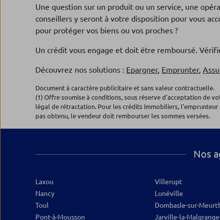
Agence NANCY HAUSSONVIL
4
Une question sur un produit ou un service, une opér
Banque Populaire Alsace Lorraine
conseillers y seront à votre disposition pour vous a
Champagne
pour protéger vos biens ou vos proches ?
55, bd d'Haussonville
Un crédit vous engage et doit être remboursé. Véri
54000 NANCY
Fermé aujourd'hui
Découvrez nos solutions :
Epargner
,
Emprunter
,
Assu
03.54.22.52.20
Plus d’inf
Document à caractère publicitaire et sans valeur contractuelle.
(1) Offre soumise à conditions, sous réserve d'acceptation de v
légal de rétractation. Pour les crédits immobiliers, l'emprunteur 
Agence NANCY TROIS MAIS
pas obtenu, le vendeur doit rembourser les sommes versées.
5
Banque Populaire Alsace Lorraine
Champagne
Nos a
84, rue Charles Keller
54000 NANCY
Fermé aujourd'hui
Laxou
Villerupt
03.54.73.26.95
Plus d’inf
Nancy
Lunéville
Toul
Dombasle-sur-Meurt
Pont-à-Mousson
Jarville-la-Malgrange