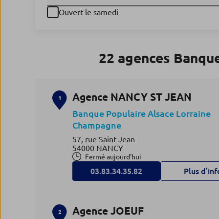
Ouvert le samedi
22 agences Banque
Agence NANCY ST JEAN
1
Banque Populaire Alsace Lorraine
Champagne
57, rue Saint Jean
54000 NANCY
Fermé aujourd'hui
03.83.34.35.82
Plus d’inf
Agence JOEUF
2