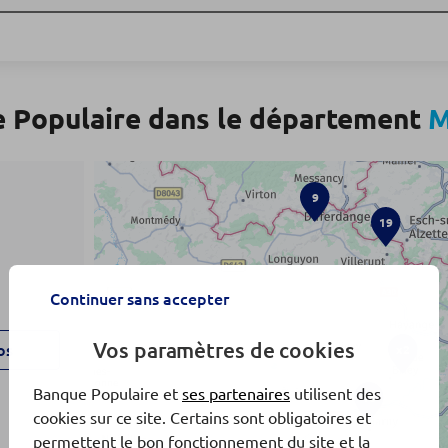
 Populaire dans le département
M
9
19
Continuer sans accepter
Vos paramètres de cookies
os
x2
Banque Populaire et
ses partenaires
utilisent des
16
cookies sur ce site. Certains sont obligatoires et
permettent le bon fonctionnement du site et la