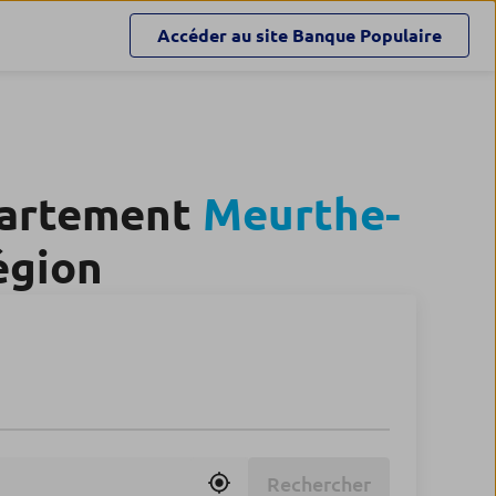
Accéder au site
Banque Populaire
partement
Meurthe-
égion
Rechercher
Utiliser ma position