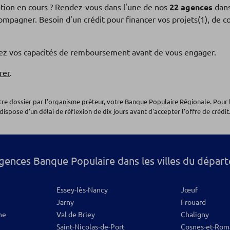
LE
ation en cours ? Rendez-vous dans l'une de nos
22 agences
dans
ccompagner. Besoin d'un crédit pour financer vos projets(1), de 
fiez vos capacités de remboursement avant de vous engager.
rer
.
os
otre dossier par l'organisme prêteur, votre Banque Populaire Régionale. Pour 
dispose d'un délai de réflexion de dix jours avant d'accepter l'offre de crédit.
ONS
gences Banque Populaire dans les villes du dépar
Essey-lès-Nancy
Jœuf
os
Jarny
Frouard
he
Val de Briey
Chaligny
Saint-Nicolas-de-Port
Cosnes-et-Rom