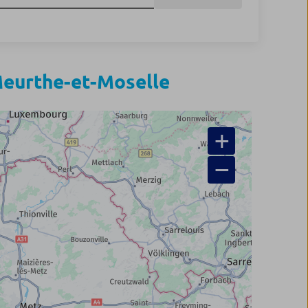
eurthe-et-Moselle
+
−