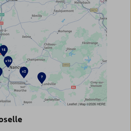
15
x10
x2
7
7
Leaflet
| Map ©2026
HERE
oselle