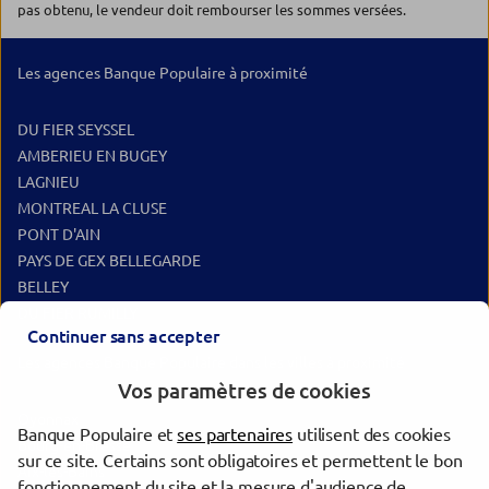
pas obtenu, le vendeur doit rembourser les sommes versées.
Les agences Banque Populaire à proximité
DU FIER SEYSSEL
AMBERIEU EN BUGEY
LAGNIEU
MONTREAL LA CLUSE
PONT D'AIN
PAYS DE GEX BELLEGARDE
BELLEY
DU FIER RUMILLY
Continuer sans accepter
Les agences Banque Populaire dans les villes à proximité
Vos paramètres de cookies
Oyonnax
Banque Populaire et
ses partenaires
utilisent des cookies
Bourg-en-Bresse
sur ce site. Certains sont obligatoires et permettent le bon
Aix-les-Bains
fonctionnement du site et la mesure d'audience de