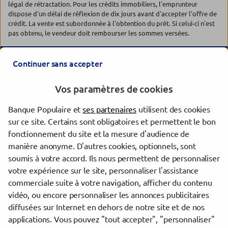
légal de rétractation. Pour les crédits immobiliers, l'emprunteur
dispose d'un délai de réflexion de dix jours avant d'accepter l'offre de
crédit. La vente est subordonnée à l'obtention du prêt. Si celui-ci n'est
pas obtenu, le vendeur doit rembourser les sommes versées.
Les agences Banque Populaire dans les villes à proximité
Continuer sans accepter
Vos paramètres de cookies
Montpellier
Castelnau-le-Lez
Banque Populaire et
ses partenaires
utilisent des cookies
Frontignan
sur ce site. Certains sont obligatoires et permettent le bon
Lunel
fonctionnement du site et la mesure d'audience de
Sète
manière anonyme. D'autres cookies, optionnels, sont
Nîmes
soumis à votre accord. Ils nous permettent de personnaliser
Agde
votre expérience sur le site, personnaliser l'assistance
commerciale suite à votre navigation, afficher du contenu
vidéo, ou encore personnaliser les annonces publicitaires
Trouver une agence Banque Populaire
diffusées sur Internet en dehors de notre site et de nos
Hérault
applications. Vous pouvez "tout accepter", "personnaliser"
Montpellier