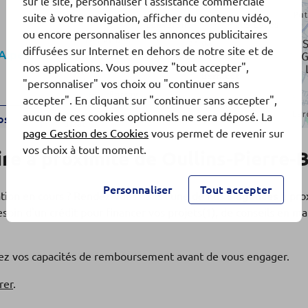
sur le site, personnaliser l'assistance commerciale
suite à votre navigation, afficher du contenu vidéo,
ou encore personnaliser les annonces publicitaires
diffusées sur Internet en dehors de notre site et de
Alpes
nos applications. Vous pouvez "tout accepter",
"personnaliser" vos choix ou "continuer sans
accepter". En cliquant sur "continuer sans accepter",
aucun de ces cookies optionnels ne sera déposé. La
os
page Gestion des Cookies
vous permet de revenir sur
vos choix à tout moment.
e à proximité de Oullins-Pierre-
Personnaliser
Tout accepter
ation en cours ? Rendez-vous dans l'une de nos
5 agences
à pro
soin d'un crédit pour financer vos projets(1), de conseils en 
Alpes
fiez vos capacités de remboursement avant de vous engager.
os
rer
.