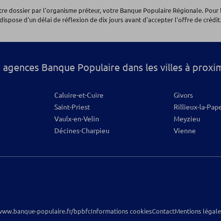
otre dossier par l'organisme prêteur, votre Banque Populaire Régionale. Pour 
dispose d'un délai de réflexion de dix jours avant d'accepter l'offre de crédit.
Alpes
 agences Banque Populaire dans les villes à proxi
Caluire-et-Cuire
Givors
os
Saint-Priest
Rillieux-la-Pap
Vaulx-en-Velin
Meyzieu
Décines-Charpieu
Vienne
www.banque-populaire.fr/bpbfc
Informations cookies
Contact
Mentions légale