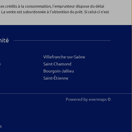
les crédits à la consommation, l'emprunteur dispose du délai
 La vente est subordonnée à l'obtention du prêt. Si celui-ci n'est
mité
Villefranche-sur-Saône
e
Saint-Chamond
Bourgoin-Jallieu
Saint-Étienne
Powered by
evermaps ©
s