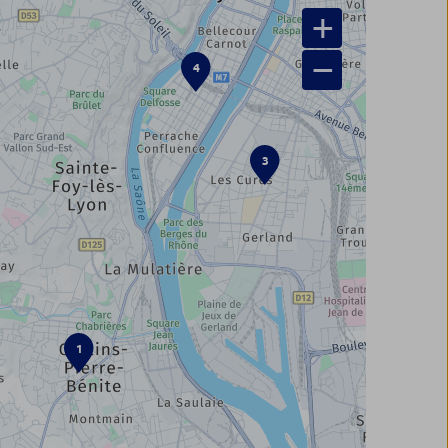
+
−
4
3
1