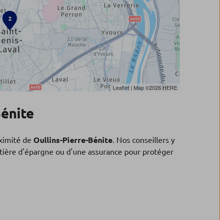
2
Leaflet
| Map ©2026
HERE
Bénite
ximité de
Oullins-Pierre-Bénite
. Nos conseillers y
matière d'épargne ou d'une assurance pour protéger