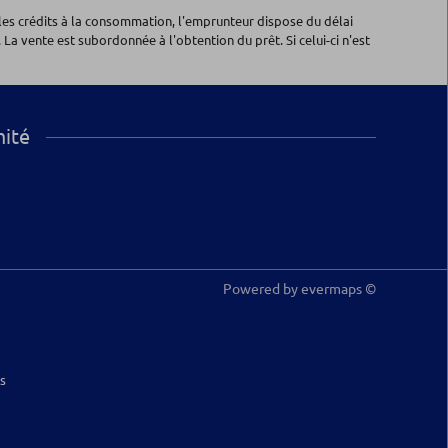
les crédits à la consommation, l'emprunteur dispose du délai
 La vente est subordonnée à l'obtention du prêt. Si celui-ci n'est
mité
Powered by
evermaps ©
s