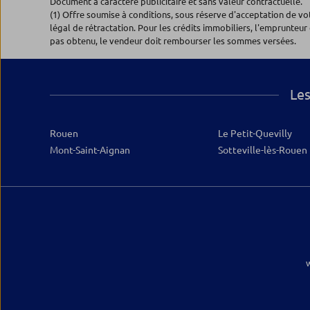
Document à caractère publicitaire et sans valeur contractuelle.
3.77 km
(1) Offre soumise à conditions, sous réserve d'acceptation de v
123, rue de la République
légal de rétractation. Pour les crédits immobiliers, l'emprunteur 
76230 BOIS GUILLAUME
pas obtenu, le vendeur doit rembourser les sommes versées.
Fermé actuellement
0820.33.63.28
Plus d’inf
Les
Rouen
Le Petit-Quevilly
Mont-Saint-Aignan
Sotteville-lès-Rouen