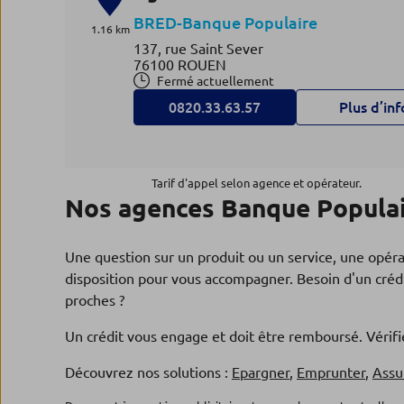
BRED-Banque Populaire
1.16 km
137, rue Saint Sever
76100 ROUEN
Fermé actuellement
0820.33.63.57
Plus d’inf
Agence SOTTEVILLE LES RO
4
Tarif d'appel selon agence et opérateur.
Nos agences Banque Populai
BRED-Banque Populaire
1.94 km
34, pl Voltaire
76300 SOTTEVILLE LES ROUEN
Une question sur un produit ou un service, une opér
Fermé actuellement
disposition pour vous accompagner. Besoin d'un crédi
0820.33.63.73
Plus d’inf
proches ?
Un crédit vous engage et doit être remboursé. Véri
Agence BOIS GUILLAUME
Découvrez nos solutions :
Epargner
,
Emprunter
,
Assu
5
BRED-Banque Populaire