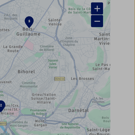
+
−
5
2