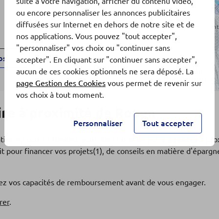
suite à votre navigation, afficher du contenu vidéo,
ou encore personnaliser les annonces publicitaires
4
diffusées sur Internet en dehors de notre site et de
nos applications. Vous pouvez "tout accepter",
"personnaliser" vos choix ou "continuer sans
os
accepter". En cliquant sur "continuer sans accepter",
aucun de ces cookies optionnels ne sera déposé. La
page Gestion des Cookies
vous permet de revenir sur
vos choix à tout moment.
UEN
re à proximité de Rouen
Personnaliser
Tout accepter
ation en cours ? Rendez-vous dans l'une de nos
5 agences
à pro
t pour financer vos projets(1), de conseils en matière d'éparg
os
fiez vos capacités de remboursement avant de vous engager.
rer
.