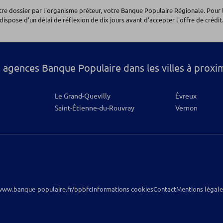
otre dossier par l'organisme prêteur, votre Banque Populaire Régionale. Pour 
dispose d'un délai de réflexion de dix jours avant d'accepter l'offre de crédit.
os
 agences Banque Populaire dans les villes à proxi
Le Grand-Quevilly
Évreux
Saint-Étienne-du-Rouvray
Vernon
www.banque-populaire.fr/bpbfc
Informations cookies
Contact
Mentions légale