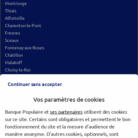
Montrouge
Thiais
Alfortville
Charenton-le-Pont
Fresnes
Sceaux
Fontenay-aux-Roses
Châtillon
Malakoff
Choisy-le-Roi
Maisons-Alfort
Continuer sans accepter
Vanves
Antony
Vos paramètres de cookies
Orly
Créteil
Banque Populaire et
ses partenaires
utilisent des cookies
Saint-Mandé
sur ce site. Certains sont obligatoires et permettent le bon
Paris
fonctionnement du site et la mesure d'audience de
Le Plessis-Robinson
manière anonyme. D'autres cookies, optionnels, sont
Villeneuve-le-Roi