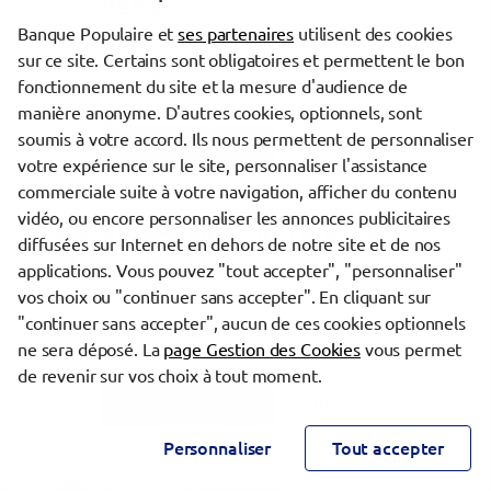
PERGET
Banque Populaire et
ses partenaires
utilisent des cookies
Banque Populaire Occitane
sur ce site. Certains sont obligatoires et permettent le bon
2, rue Antoine Lavoisier
fonctionnement du site et la mesure d'audience de
31770 COLOMIERS
manière anonyme. D'autres cookies, optionnels, sont
Fermé aujourd'hui
soumis à votre accord. Ils nous permettent de personnaliser
05.34.50.86.20
Plus d’infos
votre expérience sur le site, personnaliser l'assistance
commerciale suite à votre navigation, afficher du contenu
vidéo, ou encore personnaliser les annonces publicitaires
Agence MONTASTRUC LA
63
diffusées sur Internet en dehors de notre site et de nos
CONSEILLERE
applications. Vous pouvez "tout accepter", "personnaliser"
vos choix ou "continuer sans accepter". En cliquant sur
Banque Populaire Occitane
"continuer sans accepter", aucun de ces cookies optionnels
2093, rte d'Albi
ne sera déposé. La
page Gestion des Cookies
vous permet
31380 MONTASTRUC LA CONSEILLERE
Fermé aujourd'hui
de revenir sur vos choix à tout moment.
05.61.50.26.00
Plus d’infos
Personnaliser
Tout accepter