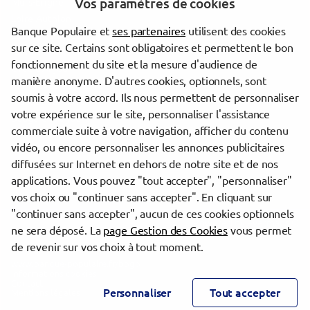
Vos paramètres de cookies
Mûrs-Erigné
Loire-Authion
Banque Populaire et
ses partenaires
utilisent des cookies
Les Ponts-de-Cé
sur ce site. Certains sont obligatoires et permettent le bon
Brissac Loire Aubance
fonctionnement du site et la mesure d'audience de
Orée d'Anjou
manière anonyme. D'autres cookies, optionnels, sont
Montrevault-sur-Èvre
soumis à votre accord. Ils nous permettent de personnaliser
Mauges-sur-Loire
votre expérience sur le site, personnaliser l'assistance
Baugé-en-Anjou
commerciale suite à votre navigation, afficher du contenu
vidéo, ou encore personnaliser les annonces publicitaires
diffusées sur Internet en dehors de notre site et de nos
Trouver une agence Banque Populaire
applications. Vous pouvez "tout accepter", "personnaliser"
Maine-et-Loire
vos choix ou "continuer sans accepter". En cliquant sur
"continuer sans accepter", aucun de ces cookies optionnels
Powered by
evermaps ©
ne sera déposé. La
page Gestion des Cookies
vous permet
de revenir sur vos choix à tout moment.
www.banque-populaire.fr/bpgo
Informations cookies
Contact
Personnaliser
Tout accepter
Mentions légales