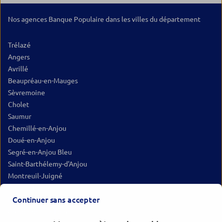
Nos agences Banque Populaire dans les villes du département
Trélazé
Angers
Avrillé
Beaupréau-en-Mauges
Sèvremoine
Cholet
Saumur
Chemillé-en-Anjou
Doué-en-Anjou
Segré-en-Anjou Bleu
Saint-Barthélemy-d'Anjou
Montreuil-Juigné
Beaufort-en-Anjou
Continuer sans accepter
Longué-Jumelles
Chalonnes-sur-Loire