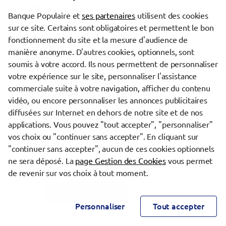
Agence VILLENEUVE D'ASCQ
64
Banque Populaire et
ses partenaires
utilisent des cookies
ANNAPES
sur ce site. Certains sont obligatoires et permettent le bon
fonctionnement du site et la mesure d'audience de
Banque Populaire du Nord
manière anonyme. D'autres cookies, optionnels, sont
1, rue de la Station
soumis à votre accord. Ils nous permettent de personnaliser
59650 VILLENEUVE D'ASCQ
Fermé actuellement
votre expérience sur le site, personnaliser l'assistance
03.66.33.90.00
Plus d’infos
commerciale suite à votre navigation, afficher du contenu
vidéo, ou encore personnaliser les annonces publicitaires
diffusées sur Internet en dehors de notre site et de nos
applications. Vous pouvez "tout accepter", "personnaliser"
Agence MOUVAUX
65
vos choix ou "continuer sans accepter". En cliquant sur
Banque Populaire du Nord
"continuer sans accepter", aucun de ces cookies optionnels
71 bis-71 ter, rue Franklin Roosevelt
ne sera déposé. La
page Gestion des Cookies
vous permet
59420 MOUVAUX
de revenir sur vos choix à tout moment.
Fermé actuellement
03.66.33.44.00
Plus d’infos
Personnaliser
Tout accepter