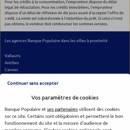
Pour les crédits à la consommation, l'emprunteur dispose du délai
légal de rétractation. Pour les crédits immobiliers, l'emprunteur
dispose d'un délai de réflexion de dix jours avant d'accepter l'offre de
crédit. La vente est subordonnée à l'obtention du prêt. Si celui-ci n'est
pas obtenu, le vendeur doit rembourser les sommes versées.
Les agences Banque Populaire dans les villes à proximité
Vallauris
Antibes
Cannes
Le Cannet
Continuer sans accepter
Mandelieu-la-Napoule
Cagnes-sur-Mer
Vos paramètres de cookies
Grasse
Saint-Laurent-du-Var
Banque Populaire et
ses partenaires
utilisent des cookies
Nice
sur ce site. Certains sont obligatoires et permettent le bon
Saint-Raphaël
fonctionnement du site et la mesure d'audience de
Fréjus