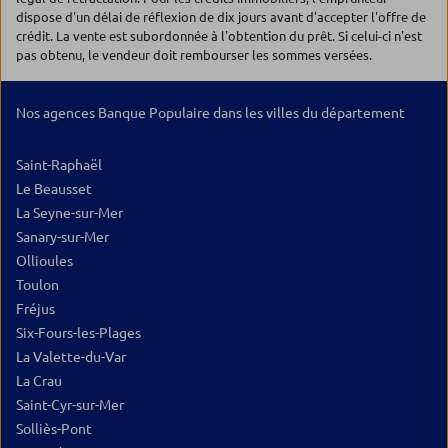
dispose d'un délai de réflexion de dix jours avant d'accepter l'offre de
crédit. La vente est subordonnée à l'obtention du prêt. Si celui-ci n'est
pas obtenu, le vendeur doit rembourser les sommes versées.
Nos agences Banque Populaire dans les villes du département
Saint-Raphaël
Le Beausset
La Seyne-sur-Mer
Sanary-sur-Mer
Ollioules
Toulon
Fréjus
Six-Fours-les-Plages
La Valette-du-Var
La Crau
Saint-Cyr-sur-Mer
Solliès-Pont