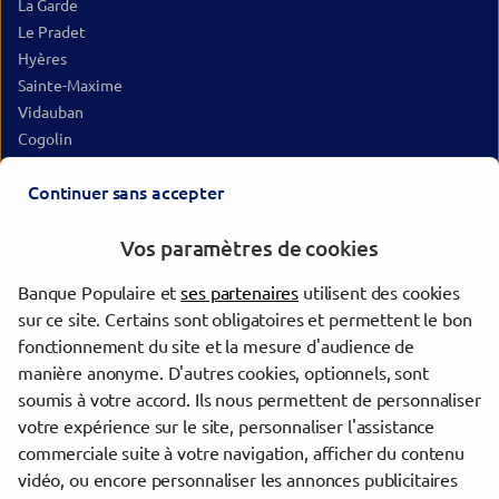
La Garde
Le Pradet
Hyères
Sainte-Maxime
Vidauban
Cogolin
Draguignan
Continuer sans accepter
Saint-Maximin-la-Sainte-Baume
Brignoles
Vos paramètres de cookies
Le Muy
Montauroux
Banque Populaire et
ses partenaires
utilisent des cookies
Le Lavandou
sur ce site. Certains sont obligatoires et permettent le bon
Saint-Tropez
fonctionnement du site et la mesure d'audience de
Cuers
manière anonyme. D'autres cookies, optionnels, sont
Roquebrune-sur-Argens
soumis à votre accord. Ils nous permettent de personnaliser
La Londe-les-Maures
votre expérience sur le site, personnaliser l'assistance
Le Luc
commerciale suite à votre navigation, afficher du contenu
vidéo, ou encore personnaliser les annonces publicitaires