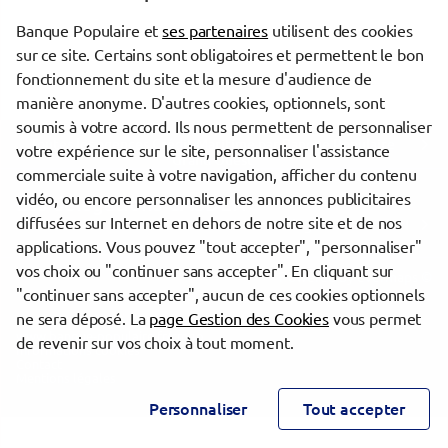
Rechercher
Banque Populaire et
ses partenaires
utilisent des cookies
sur ce site. Certains sont obligatoires et permettent le bon
fonctionnement du site et la mesure d'audience de
manière anonyme. D'autres cookies, optionnels, sont
soumis à votre accord. Ils nous permettent de personnaliser
Toutes les agences Crédit Maritime par Banque Populaire
votre expérience sur le site, personnaliser l'assistance
Grand Ouest
commerciale suite à votre navigation, afficher du contenu
vidéo, ou encore personnaliser les annonces publicitaires
Les délégations CASDEN
diffusées sur Internet en dehors de notre site et de nos
Voir les délégations CASDEN
applications. Vous pouvez "tout accepter", "personnaliser"
vos choix ou "continuer sans accepter". En cliquant sur
Powered by
evermaps ©
"continuer sans accepter", aucun de ces cookies optionnels
ne sera déposé. La
page Gestion des Cookies
vous permet
www.banque-populaire.fr/cmgo
de revenir sur vos choix à tout moment.
Informations cookies
Contact
Mentions légales
Personnaliser
Tout accepter