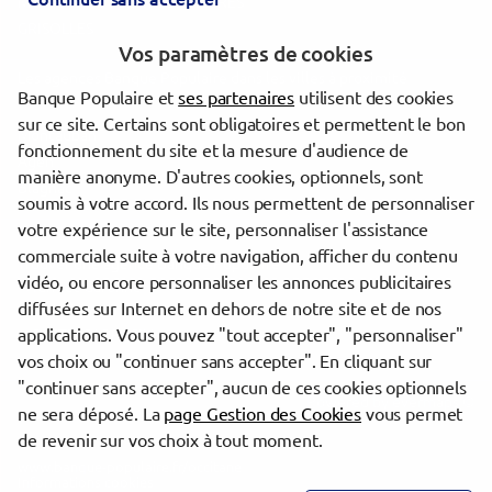
MONTAUBAN CENTRE AFFAIRES
GRISOLLES
Vos paramètres de cookies
Les agences Banque Populaire dans les villes à proximité
Banque Populaire et
ses partenaires
utilisent des cookies
sur ce site. Certains sont obligatoires et permettent le bon
Montauban
fonctionnement du site et la mesure d'audience de
Agen
manière anonyme. D'autres cookies, optionnels, sont
Blagnac
soumis à votre accord. Ils nous permettent de personnaliser
votre expérience sur le site, personnaliser l'assistance
commerciale suite à votre navigation, afficher du contenu
Trouver une agence Banque Populaire
vidéo, ou encore personnaliser les annonces publicitaires
Tarn-et-Garonne
diffusées sur Internet en dehors de notre site et de nos
Castelsarrasin
applications. Vous pouvez "tout accepter", "personnaliser"
CASTELSARRASIN
vos choix ou "continuer sans accepter". En cliquant sur
"continuer sans accepter", aucun de ces cookies optionnels
Powered by
evermaps ©
ne sera déposé. La
page Gestion des Cookies
vous permet
de revenir sur vos choix à tout moment.
www.banque-populaire.fr/occitane
Informations cookies