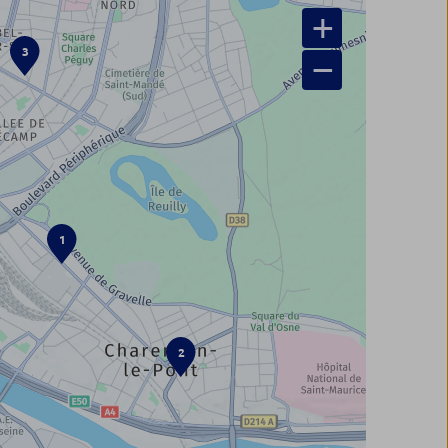
+
3
−
1
2