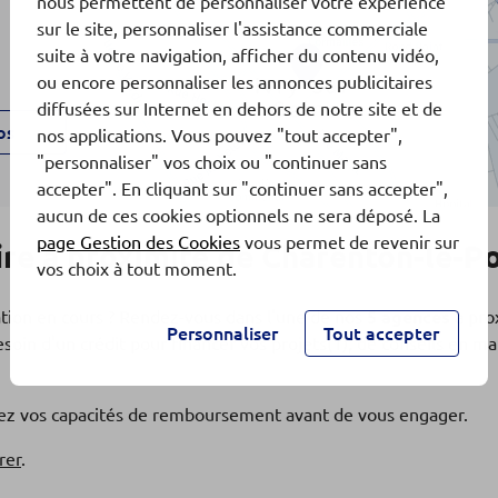
nous permettent de personnaliser votre expérience
sur le site, personnaliser l'assistance commerciale
suite à votre navigation, afficher du contenu vidéo,
5
ou encore personnaliser les annonces publicitaires
diffusées sur Internet en dehors de notre site et de
os
nos applications. Vous pouvez "tout accepter",
"personnaliser" vos choix ou "continuer sans
accepter". En cliquant sur "continuer sans accepter",
aucun de ces cookies optionnels ne sera déposé. La
page Gestion des Cookies
vous permet de revenir sur
re à proximité de Charenton-le-P
vos choix à tout moment.
ation en cours ? Rendez-vous dans l'une de nos
5 agences
à pro
Personnaliser
Tout accepter
soin d'un crédit pour financer vos projets(1), de conseils en 
os
fiez vos capacités de remboursement avant de vous engager.
rer
.