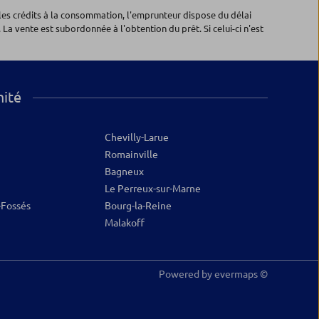
les crédits à la consommation, l'emprunteur dispose du délai
 La vente est subordonnée à l'obtention du prêt. Si celui-ci n'est
mité
Chevilly-Larue
Romainville
Bagneux
Le Perreux-sur-Marne
-Fossés
Bourg-la-Reine
Malakoff
Powered by
evermaps ©