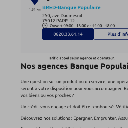
BRED-Banque Populaire
1.61 km
250, ave Daumesnil
75012 PARIS 12
Ouvert 09:00 - 13:00 et 14:00 - 18:00
0820.33.61.14
Plus d’inf
Agence PARIS CHARENTON
4
Tarif d'appel selon agence et opérateur.
Nos agences Banque Populai
BRED-Banque Populaire
1.89 km
239/241, rue de Charenton
75012 PARIS 12
Une question sur un produit ou un service, une opér
Ouvert 09:00 - 13:00 et 14:00 - 18:00
seront à votre disposition pour vous accompagner. Be
0820.33.61.28
Plus d’inf
vos biens ou vos proches ?
Un crédit vous engage et doit être remboursé. Véri
Agence IVRY SUR SEINE
Découvrez nos solutions :
Epargner
,
Emprunter
,
Assu
5
Banque Populaire Rives de Paris