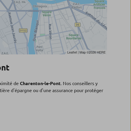
Leaflet
| Map ©2026
HERE
ont
ximité de
Charenton-le-Pont
. Nos conseillers y
matière d'épargne ou d'une assurance pour protéger