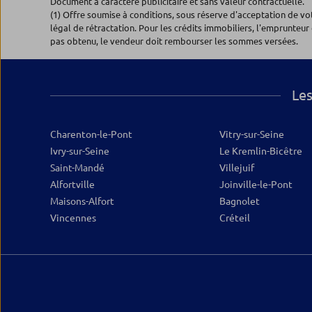
Document à caractère publicitaire et sans valeur contractuelle.
1.92 km
(1) Offre soumise à conditions, sous réserve d'acceptation de v
97, ave Georges Gosnat
légal de rétractation. Pour les crédits immobiliers, l'emprunteur 
94200 IVRY SUR SEINE
pas obtenu, le vendeur doit rembourser les sommes versées.
Ouvert 09:30 - 13:00 et 14:00 - 17:30
01.71.33.87.54
Plus d’inf
Les
Charenton-le-Pont
Vitry-sur-Seine
Ivry-sur-Seine
Le Kremlin-Bicêtre
Saint-Mandé
Villejuif
Alfortville
Joinville-le-Pont
Maisons-Alfort
Bagnolet
Vincennes
Créteil