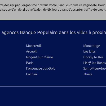
otre dossier par l'organisme prêteur, votre Banque Populaire Régionale. Pour 
dispose d'un délai de réflexion de dix jours avant d'accepter l'offre de crédit.
os
 agences Banque Populaire dans les villes à proxi
Montreuil
Montrouge
Arcueil
Les Lilas
Nogent-sur-Marne
Choisy-le-Roi
Paris
L'Haÿ-les-Roses
Fontenay-sous-Bois
Saint-Maur-des
Cachan
Thiais