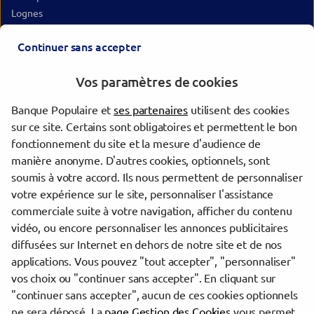
Lognes
Torcy
Continuer sans accepter
Mitry-Mory
Claye-Souilly
Vos paramètres de cookies
Thorigny-sur-Marne
Moissy-Cramayel
Banque Populaire et
ses partenaires
utilisent des cookies
Montévrain
sur ce site. Certains sont obligatoires et permettent le bon
Cesson
fonctionnement du site et la mesure d'audience de
Le Mée-sur-Seine
manière anonyme. D'autres cookies, optionnels, sont
Vaux-le-Pénil
soumis à votre accord. Ils nous permettent de personnaliser
Avon
votre expérience sur le site, personnaliser l'assistance
Moret-Loing-et-Orvanne
commerciale suite à votre navigation, afficher du contenu
vidéo, ou encore personnaliser les annonces publicitaires
diffusées sur Internet en dehors de notre site et de nos
Trouver une agence Banque Populaire
applications. Vous pouvez "tout accepter", "personnaliser"
Seine-et-Marne
vos choix ou "continuer sans accepter". En cliquant sur
"continuer sans accepter", aucun de ces cookies optionnels
Powered by
evermaps ©
ne sera déposé. La
page Gestion des Cookies
vous permet