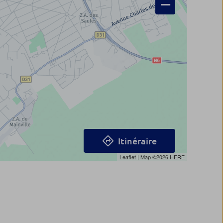
−
Itinéraire
Leaflet
| Map ©2026
HERE