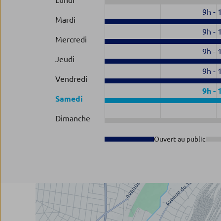
Lundi
9h
-
Mardi
9h
-
Mercredi
9h
-
Jeudi
9h
-
Vendredi
9h
-
Samedi
Dimanche
Ouvert au public