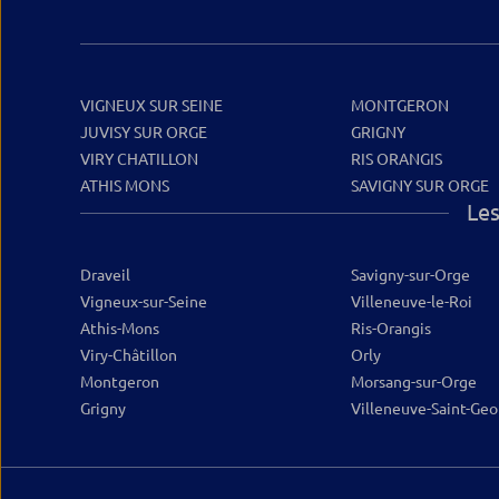
VIGNEUX SUR SEINE
MONTGERON
JUVISY SUR ORGE
GRIGNY
VIRY CHATILLON
RIS ORANGIS
ATHIS MONS
SAVIGNY SUR ORGE
Les
Draveil
Savigny-sur-Orge
Vigneux-sur-Seine
Villeneuve-le-Roi
Athis-Mons
Ris-Orangis
Viry-Châtillon
Orly
Montgeron
Morsang-sur-Orge
Grigny
Villeneuve-Saint-Geo