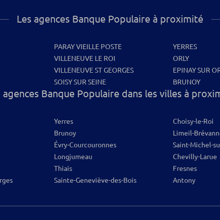
Les agences Banque Populaire à proximité
PARAY VIEILLE POSTE
YERRES
VILLENEUVE LE ROI
ORLY
VILLENEUVE ST GEORGES
EPINAY SUR O
SOISY SUR SEINE
BRUNOY
 agences Banque Populaire dans les villes à proxi
Yerres
Choisy-le-Roi
Brunoy
Limeil-Brévann
Évry-Courcouronnes
Saint-Michel-s
Longjumeau
Chevilly-Larue
Thiais
Fresnes
rges
Sainte-Geneviève-des-Bois
Antony