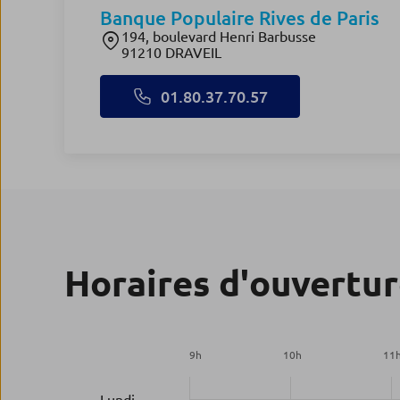
Banque Populaire Rives de Paris
194, boulevard Henri Barbusse
91210 DRAVEIL
01.80.37.70.57
Horaires d'ouvertu
9
h
10
h
11