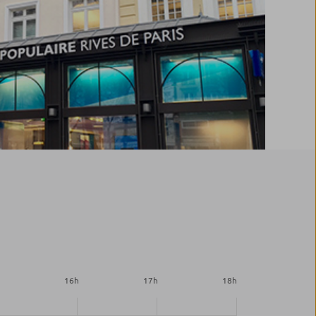
h
16
h
17
h
18
h