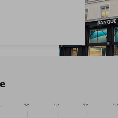
re
h
12
h
13
h
14
h
15