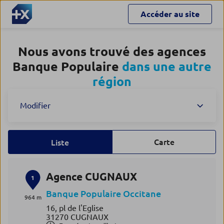
Accéder au site
Nous avons trouvé des agences
Banque Populaire
dans une autre
région
Modifier
Carte
Liste
Agence CUGNAUX
1
Banque Populaire Occitane
964 m
16, pl de l'Eglise
31270 CUGNAUX