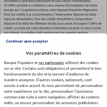
Document à caractère publicitaire et sans valeur contractuelle.
(1) Offre soumise à conditions, sous réserve d'acceptation de votre
dossier par l'organisme prêteur, votre Banque Populaire Régionale.
Pour les crédits à la consommation, l'emprunteur dispose du délai
légal de rétractation. Pour les crédits immobiliers, l'emprunteur
dispose d'un délai de réflexion de dix jours avant d'accepter l'offre de
crédit. La vente est subordonnée à l'obtention du prêt. Si celui-ci n'est
pas obtenu, le vendeur doit rembourser les sommes versées.
Continuer sans accepter
Les agences Banque Populaire dans les villes à proximité
Vos paramètres de cookies
Cugnaux
Banque Populaire et
ses partenaires
utilisent des cookies
Tournefeuille
sur ce site. Certains sont obligatoires et permettent le bon
Colomiers
fonctionnement du site et la mesure d'audience de
Toulouse
manière anonyme. D'autres cookies, optionnels, sont
Blagnac
soumis à votre accord. Ils nous permettent de personnaliser
Muret
votre expérience sur le site, personnaliser l'assistance
commerciale suite à votre navigation, afficher du contenu
vidéo, ou encore personnaliser les annonces publicitaires
Trouver une agence Banque Populaire