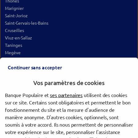
Thônes
Marignier
Saint-Jorioz
Saint-Gervais-les-Bains
Cruseilles
Viuz-en-Sallaz
Taninges
Megève
Chavanod
Continuer sans accepter
Morzine
Seyssel
Vos paramètres de cookies
Samoëns
Combloux
Banque Populaire et
ses partenaires
utilisent des cookies
La Clusaz
sur ce site. Certains sont obligatoires et permettent le bon
Les Gets
fonctionnement du site et la mesure d'audience de
Châtel
manière anonyme. D'autres cookies, optionnels, sont
Les Contamines-Montjoie
soumis à votre accord. Ils nous permettent de personnaliser
Gaillard
votre expérience sur le site, personnaliser l'assistance
Passy