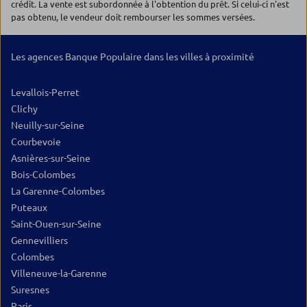
crédit. La vente est subordonnée à l'obtention du prêt. Si celui-ci n'est
pas obtenu, le vendeur doit rembourser les sommes versées.
Les agences Banque Populaire dans les villes à proximité
Levallois-Perret
Clichy
Neuilly-sur-Seine
Courbevoie
Asnières-sur-Seine
Bois-Colombes
La Garenne-Colombes
Puteaux
Saint-Ouen-sur-Seine
Gennevilliers
Colombes
Villeneuve-la-Garenne
Suresnes
Paris