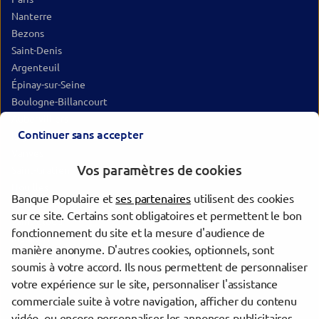
Nanterre
Bezons
Saint-Denis
Argenteuil
Épinay-sur-Seine
Boulogne-Billancourt
Aubervilliers
Continuer sans accepter
Issy-les-Moulineaux
Vanves
Vos paramètres de cookies
Saint-Gratien
Houilles
Banque Populaire et
ses partenaires
utilisent des cookies
Rueil-Malmaison
sur ce site. Certains sont obligatoires et permettent le bon
Saint-Cloud
fonctionnement du site et la mesure d'audience de
Malakoff
manière anonyme. D'autres cookies, optionnels, sont
Pantin
soumis à votre accord. Ils nous permettent de personnaliser
Deuil-la-Barre
votre expérience sur le site, personnaliser l'assistance
commerciale suite à votre navigation, afficher du contenu
vidéo, ou encore personnaliser les annonces publicitaires