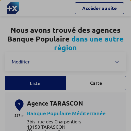
Accéder au site
Nous avons trouvé des agences
Banque Populaire
dans une autre
région
Modifier
Carte
Liste
Agence TARASCON
1
Banque Populaire Méditerranée
537 m
3bis, rue des Charpentiers
13150 TARASCON