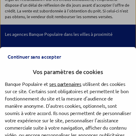
dispose d'un délai de réflexion de dix jours avant d'accepter l'offre de
crédit. La vente est subordonnée à l'obtention du prêt. Si celui-ci n'est
pas obtenu, le vendeur doit rembourser les sommes versées.
Les agences Banque Populaire dans les villes à proximité
Avignon
Continuer sans accepter
Nîmes
Arles
Vos paramètres de cookies
Cavaillon
Salon-de-Provence
Banque Populaire et
ses partenaires
utilisent des cookies
Istres
sur ce site. Certains sont obligatoires et permettent le bon
Miramas
fonctionnement du site et la mesure d'audience de
Orange
manière anonyme. D'autres cookies, optionnels, sont
Carpentras
soumis à votre accord. Ils nous permettent de personnaliser
Lunel
votre expérience sur le site, personnaliser l'assistance
commerciale suite à votre navigation, afficher du contenu
vidéo, ou encore personnaliser les annonces publicitaires