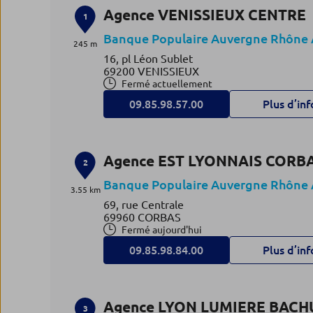
Agence VENISSIEUX CENTRE
1
Banque Populaire Auvergne Rhône 
245 m
16, pl Léon Sublet
69200 VENISSIEUX
Fermé actuellement
09.85.98.57.00
Plus d’inf
Agence EST LYONNAIS CORB
2
Banque Populaire Auvergne Rhône 
3.55 km
69, rue Centrale
69960 CORBAS
Fermé aujourd'hui
09.85.98.84.00
Plus d’inf
Agence LYON LUMIERE BACH
3