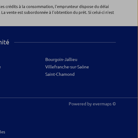
les crédits à la consommation, l'emprunteur dispose du délai
 La vente est subordonnée à l'obtention du prêt. Si celui-ci n'est
mité
Bourgoin-Jallieu
e
Villefranche-sur-Saône
Saint-Chamond
Powered by
evermaps ©
les