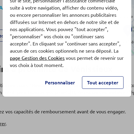
sur le site, personnaliser l'assistance commerciale
Alpes
suite à votre navigation, afficher du contenu vidéo,
ou encore personnaliser les annonces publicitaires
diffusées sur Internet en dehors de notre site et de
nos applications. Vous pouvez "tout accepter",
2
os
"personnaliser" vos choix ou "continuer sans
accepter". En cliquant sur "continuer sans accepter",
aucun de ces cookies optionnels ne sera déposé. La
page Gestion des Cookies
vous permet de revenir sur
N
vos choix à tout moment.
re à proximité de Vénissieux
Alpes
Personnaliser
Tout accepter
ation en cours ? Rendez-vous dans l'une de nos
5 agences
à pro
 crédit pour financer vos projets(1), de conseils en matière d
os
fiez vos capacités de remboursement avant de vous engager.
rer
.