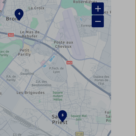
+
4
−
5