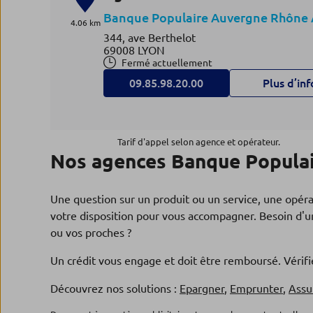
Banque Populaire Auvergne Rhône 
4.06 km
344, ave Berthelot
69008 LYON
Fermé actuellement
09.85.98.20.00
Plus d’inf
Agence SAINT EXUPERY BRO
4
Tarif d'appel selon agence et opérateur.
Nos agences Banque Populai
Banque Populaire Auvergne Rhône 
4.26 km
192, ave F Roosevelt
69500 BRON
Une question sur un produit ou un service, une opér
Fermé actuellement
votre disposition pour vous accompagner. Besoin d'un
09.85.98.76.00
Plus d’inf
ou vos proches ?
Un crédit vous engage et doit être remboursé. Véri
Agence EST LYONNAIS SAINT
Découvrez nos solutions :
Epargner
,
Emprunter
,
Assu
5
PRIEST