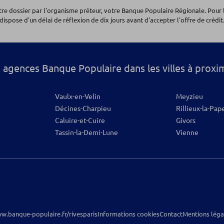
Alpes
otre dossier par l'organisme prêteur, votre Banque Populaire Régionale. Pour 
dispose d'un délai de réflexion de dix jours avant d'accepter l'offre de crédit.
os
 agences Banque Populaire dans les villes à proxi
Vaulx-en-Velin
Meyzieu
Décines-Charpieu
Rillieux-la-Pap
Caluire-et-Cuire
Givors
Tassin-la-Demi-Lune
Vienne
w.banque-populaire.fr/rivesparis
Informations cookies
Contact
Mentions léga