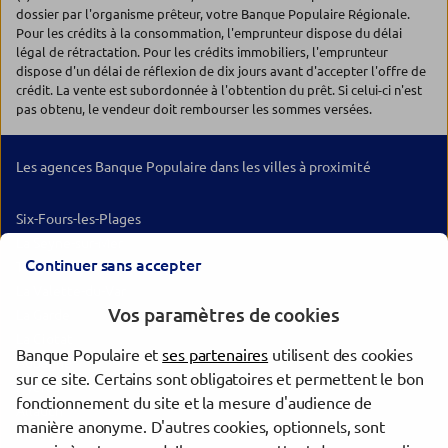
dossier par l'organisme prêteur, votre Banque Populaire Régionale.
Pour les crédits à la consommation, l'emprunteur dispose du délai
légal de rétractation. Pour les crédits immobiliers, l'emprunteur
dispose d'un délai de réflexion de dix jours avant d'accepter l'offre de
crédit. La vente est subordonnée à l'obtention du prêt. Si celui-ci n'est
pas obtenu, le vendeur doit rembourser les sommes versées.
Les agences Banque Populaire dans les villes à proximité
Six-Fours-les-Plages
La Seyne-sur-Mer
Continuer sans accepter
Toulon
La Valette-du-Var
Vos paramètres de cookies
La Garde
La Ciotat
Banque Populaire et
ses partenaires
utilisent des cookies
Aubagne
sur ce site. Certains sont obligatoires et permettent le bon
Hyères
fonctionnement du site et la mesure d'audience de
Allauch
manière anonyme. D'autres cookies, optionnels, sont
Marseille