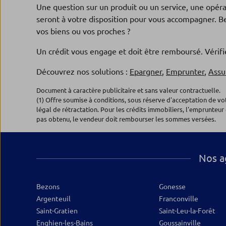
95120 ERMONT
Une question sur un produit ou un service, une opér
Fermé actuellement
seront à votre disposition pour vous accompagner. Be
01.71.67.03.54
Plus d’inf
vos biens ou vos proches ?
Un crédit vous engage et doit être remboursé. Véri
Agence MONTMORENCY
Découvrez nos solutions :
Epargner
,
Emprunter
,
Assu
5
Banque Populaire Rives de Paris
Document à caractère publicitaire et sans valeur contractuelle.
(1) Offre soumise à conditions, sous réserve d'acceptation de v
3 Place Roger LEVANNEUR
légal de rétractation. Pour les crédits immobiliers, l'emprunteur 
95160 MONTMORENCY
pas obtenu, le vendeur doit rembourser les sommes versées.
Fermé actuellement
01.71.67.03.56
Plus d’inf
Nos a
Agence CERGY PREFECTURE
6
Bezons
Gonesse
Banque Populaire Rives de Paris
Argenteuil
Franconville
4, mail des Cerclades
Saint-Gratien
Saint-Leu-la-Forêt
95000 CERGY
10
Enghien-les-Bains
Goussainville
Fermé actuellement