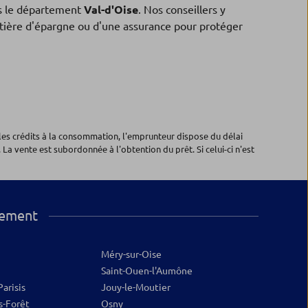
 le département
Val-d'Oise
. Nos conseillers y
matière d'épargne ou d'une assurance pour protéger
les crédits à la consommation, l'emprunteur dispose du délai
 La vente est subordonnée à l'obtention du prêt. Si celui-ci n'est
tement
Méry-sur-Oise
12
Saint-Ouen-l'Aumône
arisis
Jouy-le-Moutier
s-Forêt
Osny