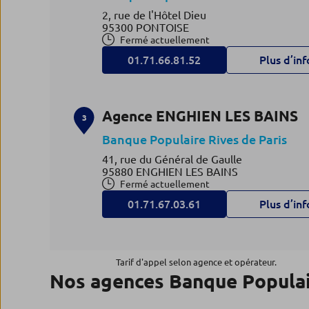
2, rue de l'Hôtel Dieu
95300 PONTOISE
Fermé actuellement
01.71.66.81.52
Plus d’inf
Agence ENGHIEN LES BAINS
3
Banque Populaire Rives de Paris
41, rue du Général de Gaulle
95880 ENGHIEN LES BAINS
Fermé actuellement
01.71.67.03.61
Plus d’inf
Agence ERMONT
4
Tarif d'appel selon agence et opérateur.
Nos agences Banque Populai
Banque Populaire Rives de Paris
6
33, rue de la Halte