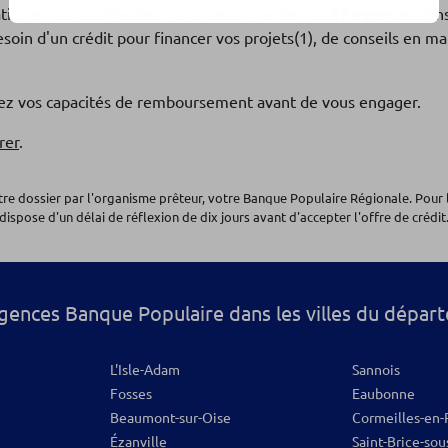
ation en cours ? Rendez-vous dans l'une de nos
27 agences
dans
soin d'un crédit pour financer vos projets(1), de conseils en 
os
fiez vos capacités de remboursement avant de vous engager.
rer
.
otre dossier par l'organisme prêteur, votre Banque Populaire Régionale. Pour 
dispose d'un délai de réflexion de dix jours avant d'accepter l'offre de crédit.
os
gences Banque Populaire dans les villes du dépar
4
L'Isle-Adam
Sannois
Fosses
Eaubonne
Beaumont-sur-Oise
Cormeilles-en-P
Ézanville
Saint-Brice-sou