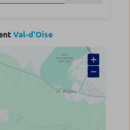
ment
Val-d'Oise
+
−