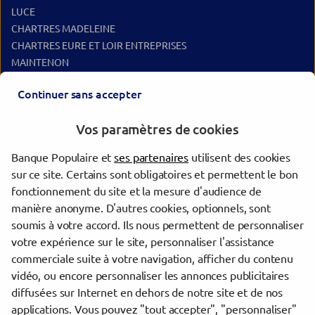
LUCE
CHARTRES MADELEINE
CHARTRES EURE ET LOIR ENTREPRISES
MAINTENON
AUNEAU
Continuer sans accepter
EPERNON
Vos paramètres de cookies
Les agences Banque Populaire dans les villes à proximité
Banque Populaire et
ses partenaires
utilisent des cookies
Chartres
sur ce site. Certains sont obligatoires et permettent le bon
Rambouillet
fonctionnement du site et la mesure d'audience de
Dreux
manière anonyme. D'autres cookies, optionnels, sont
Étampes
soumis à votre accord. Ils nous permettent de personnaliser
votre expérience sur le site, personnaliser l'assistance
commerciale suite à votre navigation, afficher du contenu
Trouver une agence Banque Populaire
vidéo, ou encore personnaliser les annonces publicitaires
Eure-et-Loir
diffusées sur Internet en dehors de notre site et de nos
Chartres
applications. Vous pouvez "tout accepter", "personnaliser"
CHARTRES