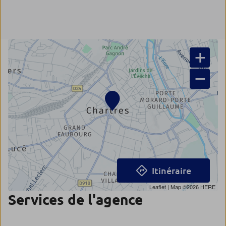
+
−
Itinéraire
Leaflet
| Map ©2026
HERE
Services de l'agence