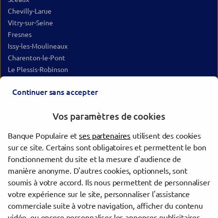
Chevilly-Larue
Vitry-sur-Seine
Fresnes
Issy-les-Moulineaux
Charenton-le-Pont
Le Plessis-Robinson
Clamart
Continuer sans accepter
Paris
Thiais
Vos paramètres de cookies
Alfortville
Antony
Banque Populaire et
ses partenaires
utilisent des cookies
Châtenay-Malabry
sur ce site. Certains sont obligatoires et permettent le bon
Boulogne-Billancourt
fonctionnement du site et la mesure d'audience de
Saint-Mandé
manière anonyme. D'autres cookies, optionnels, sont
Meudon
soumis à votre accord. Ils nous permettent de personnaliser
Maisons-Alfort
votre expérience sur le site, personnaliser l'assistance
commerciale suite à votre navigation, afficher du contenu
vidéo, ou encore personnaliser les annonces publicitaires