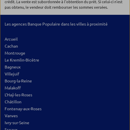
crédit. La vente est subordonnée à l'obtention du prêt. Si celui-ci n'est
pas obtenu, le vendeur doit rembourser les sommes versées.
Les agences Banque Populaire dans les villes à proximité
Arcueil
Cachan
Montrouge
Le Kremlin-Bicêtre
Bagneux
Villejuif
Bourg-la-Reine
Malakoff
L'Haÿ-les-Roses
Châtillon
Fontenay-aux-Roses
Vanves
Ivry-sur-Seine
Sceaux