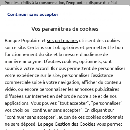
Pour les crédits à la consommation, l'emprunteur dispose du délai
légal de rétractation. Pour les crédits immobiliers, l'emprunteur
dispose d'un délai de réflexion de dix jours avant d'accepter l'offre de
Continuer sans accepter
crédit. La vente est subordonnée à l'obtention du prêt. Si celui-ci n'est
pas obtenu, le vendeur doit rembourser les sommes versées.
Vos paramètres de cookies
Banque Populaire et
ses partenaires
utilisent des cookies
Les agences Banque Populaire dans les villes à proximité
sur ce site. Certains sont obligatoires et permettent le bon
fonctionnement du site et la mesure d'audience de
Le Mans
manière anonyme. D'autres cookies, optionnels, sont
Angers
soumis à votre accord. Ils nous permettent de personnaliser
Saumur
votre expérience sur le site, personnaliser l'assistance
commerciale suite à votre navigation, afficher du contenu
vidéo, ou encore personnaliser les annonces publicitaires
Trouver une agence Banque Populaire
diffusées sur Internet en dehors de notre site et de nos
Sarthe
applications. Vous pouvez "tout accepter", "personnaliser"
La Flèche
vos choix ou "continuer sans accepter". En cliquant sur
"continuer sans accepter", aucun de ces cookies optionnels
Powered by
evermaps ©
ne sera déposé. La
page Gestion des Cookies
vous permet