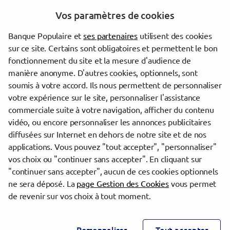
Sainte-Geneviève-des-Bois
Vos paramètres de cookies
Orly
Saint-Michel-sur-Orge
Banque Populaire et
ses partenaires
utilisent des cookies
Ozoir-la-Ferrière
sur ce site. Certains sont obligatoires et permettent le bon
Choisy-le-Roi
fonctionnement du site et la mesure d'audience de
Pontault-Combault
manière anonyme. D'autres cookies, optionnels, sont
Brétigny-sur-Orge
soumis à votre accord. Ils nous permettent de personnaliser
Créteil
votre expérience sur le site, personnaliser l'assistance
commerciale suite à votre navigation, afficher du contenu
vidéo, ou encore personnaliser les annonces publicitaires
Trouver une agence Banque Populaire
diffusées sur Internet en dehors de notre site et de nos
Seine-et-Marne
applications. Vous pouvez "tout accepter", "personnaliser"
Lieusaint
vos choix ou "continuer sans accepter". En cliquant sur
"continuer sans accepter", aucun de ces cookies optionnels
Powered by
evermaps ©
ne sera déposé. La
page Gestion des Cookies
vous permet
de revenir sur vos choix à tout moment.
www.banque-populaire.fr/valdefrance
Informations cookies
Contact