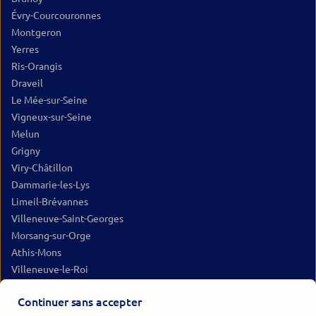
Évry-Courcouronnes
Montgeron
Yerres
Ris-Orangis
Draveil
Le Mée-sur-Seine
Vigneux-sur-Seine
Melun
Grigny
Viry-Châtillon
Dammarie-les-Lys
Limeil-Brévannes
Villeneuve-Saint-Georges
Morsang-sur-Orge
Athis-Mons
Villeneuve-le-Roi
Sucy-en-Brie
Continuer sans accepter
Savigny-sur-Orge