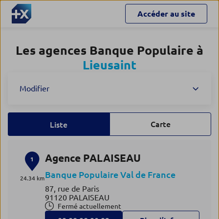
Accéder au site
Les agences Banque Populaire à
Lieusaint
Modifier
Carte
Liste
Agence PALAISEAU
1
Banque Populaire Val de France
24.34 km
87, rue de Paris
91120 PALAISEAU
Fermé actuellement