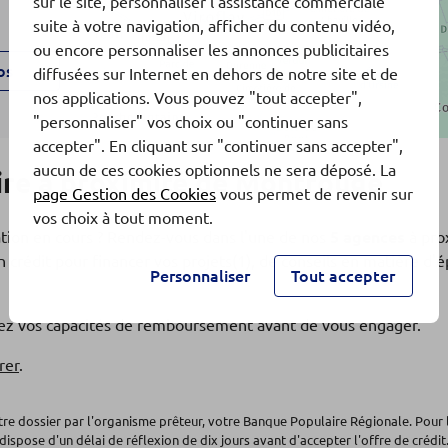
sur le site, personnaliser l'assistance commerciale
suite à votre navigation, afficher du contenu vidéo,
ou encore personnaliser les annonces publicitaires
os
diffusées sur Internet en dehors de notre site et de
nos applications. Vous pouvez "tout accepter",
"personnaliser" vos choix ou "continuer sans
accepter". En cliquant sur "continuer sans accepter",
aucun de ces cookies optionnels ne sera déposé. La
re à proximité de Montrouge
page Gestion des Cookies
vous permet de revenir sur
vos choix à tout moment.
ation en cours ? Rendez-vous dans l'une de nos
5 agences
à pro
 crédit pour financer vos projets(1), de conseils en matière d
Personnaliser
Tout accepter
os
fiez vos capacités de remboursement avant de vous engager.
rer
.
otre dossier par l'organisme prêteur, votre Banque Populaire Régionale. Pour 
dispose d'un délai de réflexion de dix jours avant d'accepter l'offre de crédit.