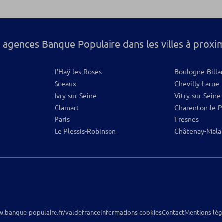
os
 agences Banque Populaire dans les villes à proxi
L'Haÿ-les-Roses
Boulogne-Billa
Sceaux
Chevilly-Larue
Ivry-sur-Seine
Vitry-sur-Seine
Clamart
Charenton-le-
Paris
Fresnes
Le Plessis-Robinson
Châtenay-Mala
.banque-populaire.fr/valdefrance
Informations cookies
Contact
Mentions lég