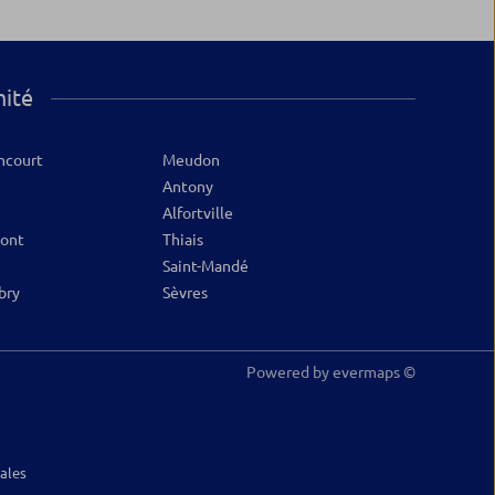
mité
ncourt
Meudon
Antony
Alfortville
Pont
Thiais
Saint-Mandé
bry
Sèvres
Powered by
evermaps ©
ales