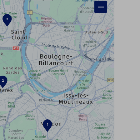
−
3
2
1