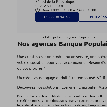
84, bd de la République
92212 ST CLOUD
Ouvert 09:15 - 13:00 et 14:00 - 18:00
09.88.98.94.78
Plus d’inf
Agence CHAVILLE
4
Tarif d'appel selon agence et opérateur.
Nos agences Banque Populai
Banque Populaire Val de France
9.52 km
1671, ave Roger Salengro
92370 CHAVILLE
Une question sur un produit ou un service, une opér
Ouvert 09:15 - 13:00 et 14:00 - 18:00
votre disposition pour vous accompagner. Besoin d'un
09.88.98.95.07
Plus d’inf
ou vos proches ?
Un crédit vous engage et doit être remboursé. Véri
Agence GARCHES
Découvrez nos solutions :
Epargner
,
Emprunter
,
Assu
5
Banque Populaire Val de France
Document à caractère publicitaire et sans valeur contractuelle.
9.93 km
(1) Offre soumise à conditions, sous réserve d'acceptation de v
17-21, avenue Joffre
légal de rétractation. Pour les crédits immobiliers, l'emprunteur 
92380 GARCHES