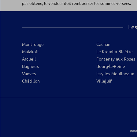
pas obtenu, le vendeur doit rembourser les sommes versées.
Ouvert 09:15 - 13:00 et 14:00 - 18:00
09.88.98.94.74
Plus d’inf
Les
Montrouge
Cachan
Malakoff
Le Kremlin-Bicêtre
Arcueil
Fontenay-aux-Roses
Bagneux
Bourg-la-Reine
Vanves
Issy-les-Moulineaux
Châtillon
Villejuif
www