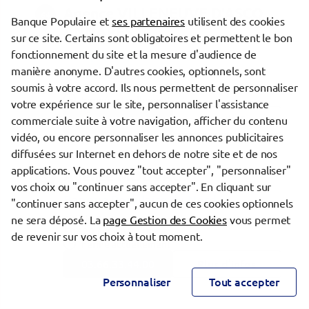
Agence VILLENEUVE D'ASCQ
64
Banque Populaire et
ses partenaires
utilisent des cookies
ANNAPES
sur ce site. Certains sont obligatoires et permettent le bon
fonctionnement du site et la mesure d'audience de
Banque Populaire du Nord
manière anonyme. D'autres cookies, optionnels, sont
1, rue de la Station
soumis à votre accord. Ils nous permettent de personnaliser
59650 VILLENEUVE D'ASCQ
Fermé actuellement
votre expérience sur le site, personnaliser l'assistance
03.66.33.90.00
Plus d’infos
commerciale suite à votre navigation, afficher du contenu
vidéo, ou encore personnaliser les annonces publicitaires
diffusées sur Internet en dehors de notre site et de nos
applications. Vous pouvez "tout accepter", "personnaliser"
Agence MOUVAUX
65
vos choix ou "continuer sans accepter". En cliquant sur
Banque Populaire du Nord
"continuer sans accepter", aucun de ces cookies optionnels
71 bis-71 ter, rue Franklin Roosevelt
ne sera déposé. La
page Gestion des Cookies
vous permet
59420 MOUVAUX
de revenir sur vos choix à tout moment.
Fermé actuellement
03.66.33.44.00
Plus d’infos
Personnaliser
Tout accepter