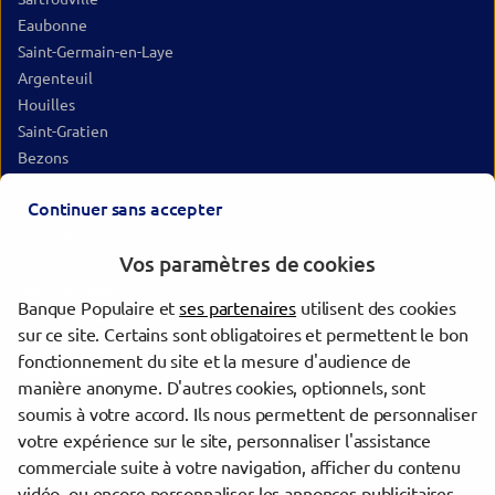
Eaubonne
Saint-Germain-en-Laye
Argenteuil
Houilles
Saint-Gratien
Bezons
Montmorency
Continuer sans accepter
Poissy
Colombes
Vos paramètres de cookies
Chatou
Deuil-la-Barre
Banque Populaire et
ses partenaires
utilisent des cookies
Épinay-sur-Seine
sur ce site. Certains sont obligatoires et permettent le bon
Gennevilliers
fonctionnement du site et la mesure d'audience de
Les Mureaux
manière anonyme. D'autres cookies, optionnels, sont
Nanterre
soumis à votre accord. Ils nous permettent de personnaliser
La Garenne-Colombes
votre expérience sur le site, personnaliser l'assistance
commerciale suite à votre navigation, afficher du contenu
vidéo, ou encore personnaliser les annonces publicitaires