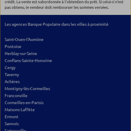
crédit. La vente est subordonnée à l'obtention du prêt. Si celui-ci n'est
pas obtenu, le vendeur doit rembourser les sommes versées.
Les agences Banque Populaire dans les villes à proximité
Saint-Ouen-l'Aumône
Pontoise
Herblay-sur-Seine
Conflans-Sainte-Honorine
Cergy
Taverny
Achères
Montigny-lès-Cormeilles
Franconville
Cormeilles-en-Parisis
Maisons-Laffitte
Ermont
Sannois
Sartrouville