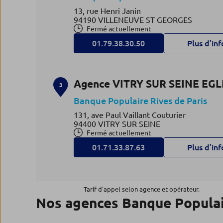
13, rue Henri Janin
94190 VILLENEUVE ST GEORGES
Fermé actuellement
01.79.38.30.50
Plus d’inf
Agence VITRY SUR SEINE EGL
3
Banque Populaire Rives de Paris
131, ave Paul Vaillant Couturier
94400 VITRY SUR SEINE
Fermé actuellement
01.71.33.87.63
Plus d’inf
Agence VILLEJUIF
4
Tarif d'appel selon agence et opérateur.
Nos agences Banque Popula
Banque Populaire Rives de Paris
141, rue Jean Jaurès