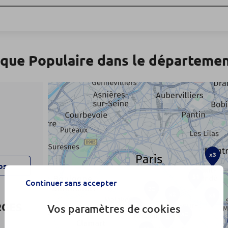
que Populaire dans le départeme
x3
os
51
Continuer sans accepter
22
x2
x5
RGES
8
Vos paramètres de cookies
x2
4