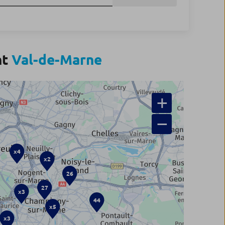
nt
Val-de-Marne
+
−
x4
x2
26
27
x3
44
x5
x3