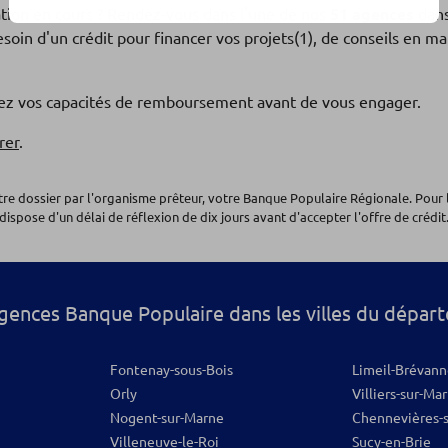
ation en cours ? Rendez-vous dans l'une de nos
51 agences
dans
soin d'un crédit pour financer vos projets(1), de conseils en 
os
fiez vos capacités de remboursement avant de vous engager.
rer
.
otre dossier par l'organisme prêteur, votre Banque Populaire Régionale. Pour 
dispose d'un délai de réflexion de dix jours avant d'accepter l'offre de crédit.
os
gences Banque Populaire dans les villes du dépar
Fontenay-sous-Bois
Limeil-Brévann
Orly
Villiers-sur-Ma
Nogent-sur-Marne
Chennevières-
Villeneuve-le-Roi
Sucy-en-Brie