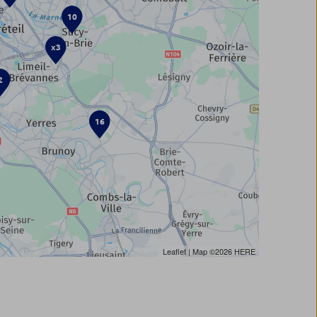
10
x3
2
16
Leaflet
| Map ©2026
HERE