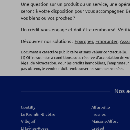
94800 VILLEJUIF
Une question sur un produit ou un service, une opér
Fermé actuellement
seront à votre disposition pour vous accompagner. Be
01.71.33.87.67
Plus d’inf
vos biens ou vos proches ?
Un crédit vous engage et doit être remboursé. Véri
Agence CHOISY LE ROI
Découvrez nos solutions :
Epargner
,
Emprunter
,
Assu
5
Banque Populaire Rives de Paris
Document à caractère publicitaire et sans valeur contractuelle.
(1) Offre soumise à conditions, sous réserve d'acceptation de v
9 Bis, rue Louise Michel
légal de rétractation. Pour les crédits immobiliers, l'emprunteur 
94600 CHOISY LE ROI
pas obtenu, le vendeur doit rembourser les sommes versées.
Fermé actuellement
01.71.33.87.66
Plus d’inf
Nos a
Agence VILLENEUVE LE ROI
6
Gentilly
Alfortville
Banque Populaire Rives de Paris
Le Kremlin-Bicêtre
Fresnes
9, pl Amédée Soupault
Villejuif
Maisons-Alfort
94290 VILLENEUVE LE ROI
L'Haÿ-les-Roses
Créteil
Fermé actuellement