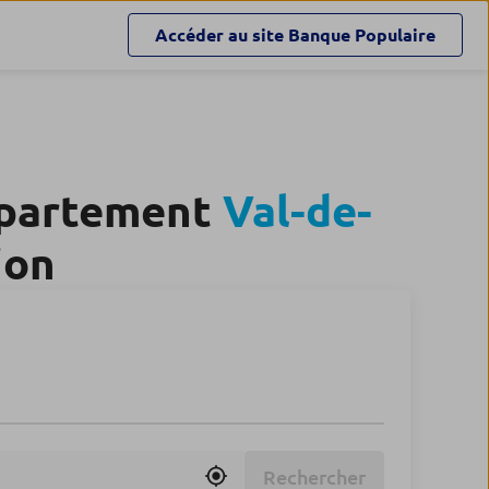
Accéder au site
Banque Populaire
épartement
Val-de-
ion
Rechercher
Utiliser ma position