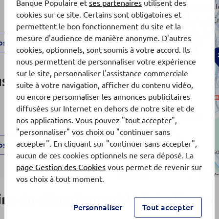
12
Banque Populaire et
ses partenaires
utilisent des
cookies sur ce site. Certains sont obligatoires et
x2
permettent le bon fonctionnement du site et la
x3
19
mesure d'audience de manière anonyme. D'autres
os
x2
cookies, optionnels, sont soumis à votre accord. Ils
nous permettent de personnaliser votre expérience
sur le site, personnaliser l'assistance commerciale
ISE
suite à votre navigation, afficher du contenu vidéo,
ou encore personnaliser les annonces publicitaires
diffusées sur Internet en dehors de notre site et de
nos applications. Vous pouvez "tout accepter",
"personnaliser" vos choix ou "continuer sans
accepter". En cliquant sur "continuer sans accepter",
os
aucun de ces cookies optionnels ne sera déposé. La
page Gestion des Cookies
vous permet de revenir sur
vos choix à tout moment.
ire du département Val-de-Marne
Personnaliser
Tout accepter