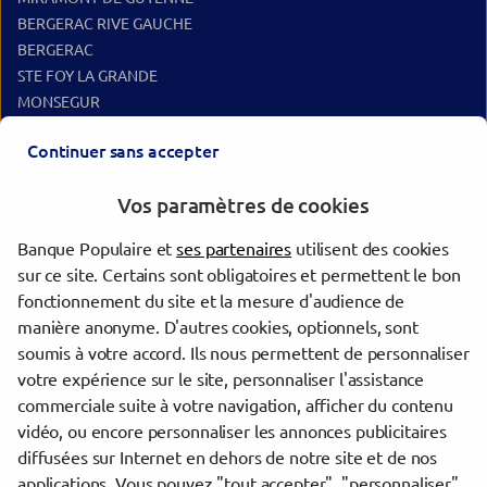
BERGERAC RIVE GAUCHE
BERGERAC
STE FOY LA GRANDE
MONSEGUR
MARMANDE
Continuer sans accepter
MARMANDE CENTRE AFFAIRES
MARMANDE GARONNE
Vos paramètres de cookies
VILLEREAL
Banque Populaire et
ses partenaires
utilisent des cookies
Les agences Banque Populaire dans les villes à proximité
sur ce site. Certains sont obligatoires et permettent le bon
fonctionnement du site et la mesure d'audience de
Bergerac
manière anonyme. D'autres cookies, optionnels, sont
Villeneuve-sur-Lot
soumis à votre accord. Ils nous permettent de personnaliser
votre expérience sur le site, personnaliser l'assistance
commerciale suite à votre navigation, afficher du contenu
Trouver une agence Banque Populaire
vidéo, ou encore personnaliser les annonces publicitaires
Dordogne
diffusées sur Internet en dehors de notre site et de nos
Eymet
applications. Vous pouvez "tout accepter", "personnaliser"
EYMET