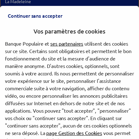
La Madeleine
Marcq-en-Barœul
Continuer sans accepter
Mons-en-Barœul
Halluin
Vos paramètres de cookies
Wasquehal
Tourcoing
Banque Populaire et
ses partenaires
utilisent des cookies
Croix
sur ce site. Certains sont obligatoires et permettent le bon
Villeneuve-d'Ascq
fonctionnement du site et la mesure d'audience de
Hénin-Beaumont
manière anonyme. D'autres cookies, optionnels, sont
Roubaix
soumis à votre accord. Ils nous permettent de personnaliser
Wattrelos
votre expérience sur le site, personnaliser l'assistance
commerciale suite à votre navigation, afficher du contenu
vidéo, ou encore personnaliser les annonces publicitaires
Trouver une agence Banque Populaire
diffusées sur Internet en dehors de notre site et de nos
Nord
applications. Vous pouvez "tout accepter", "personnaliser"
Hazebrouck
vos choix ou "continuer sans accepter". En cliquant sur
"continuer sans accepter", aucun de ces cookies optionnels
Powered by
evermaps ©
ne sera déposé. La
page Gestion des Cookies
vous permet