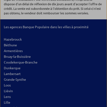
dispose d'un délai de réflexion de dix jours avant d'accepter l'offre de
crédit. La vente est subordonnée à l'obtention du prêt. Si celui-ci n'est
pas obtenu, le vendeur doit rembourser les sommes versées.
Les agences Banque Populaire dans les villes à proximité
Hazebrouck
Béthune
Armentières
Bruay-la-Buissière
Coudekerque-Branche
Dunkerque
Lambersart
Grande-Synthe
Loos
Liévin
Lens
Lille