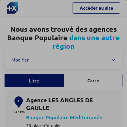
Accéder au site
Nous avons trouvé des agences
Banque Populaire
dans une autre
région
Modifier
Carte
Liste
Agence LES ANGLES DE
1
GAULLE
3.47 km
Banque Populaire Méditerranée
30 place Cerealis