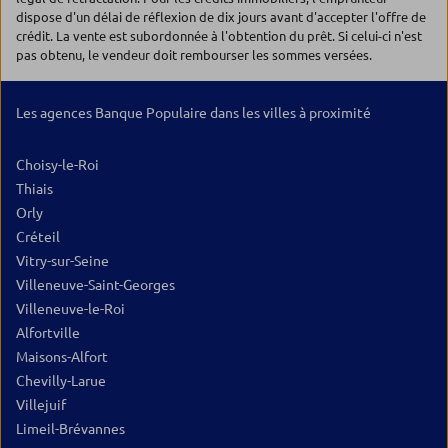
dispose d'un délai de réflexion de dix jours avant d'accepter l'offre de
crédit. La vente est subordonnée à l'obtention du prêt. Si celui-ci n'est
pas obtenu, le vendeur doit rembourser les sommes versées.
Les agences Banque Populaire dans les villes à proximité
Choisy-le-Roi
Thiais
Orly
Créteil
Vitry-sur-Seine
Villeneuve-Saint-Georges
Villeneuve-le-Roi
Alfortville
Maisons-Alfort
Chevilly-Larue
Villejuif
Limeil-Brévannes