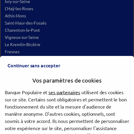
Ivry-sur-Seine
L'Haÿ-les-Roses
Athis-Mons
Saint-Maur-des-Fossés
Charenton-le-Pont
Vigneux-sur-Seine
Le Kremlin-Bicêtre
Fresnes
Cachan
Continuer sans accepter
Joinville-le-Pont
Yerres
Vos paramètres de cookies
Bourg-la-Reine
Arcueil
Banque Populaire et
ses partenaires
utilisent des cookies
Montgeron
sur ce site. Certains sont obligatoires et permettent le bon
Sucy-en-Brie
fonctionnement du site et la mesure d'audience de
Saint-Mandé
manière anonyme. D'autres cookies, optionnels, sont
Bagneux
soumis à votre accord. Ils nous permettent de personnaliser
Antony
votre expérience sur le site, personnaliser l'assistance