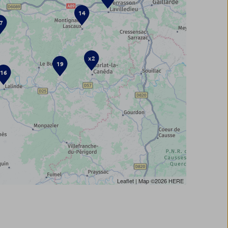
14
7
x2
19
16
Leaflet
| Map ©2026
HERE