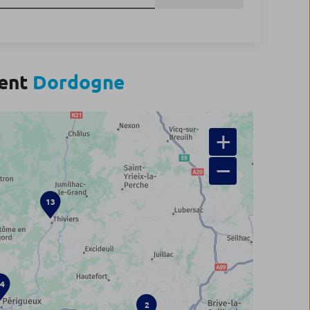
ment
Dordogne
+
−
13
4
2