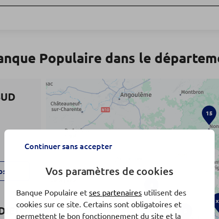
anque Populaire dans le départe
SUD
15
Continuer sans accepter
Vos paramètres de cookies
os
8
Banque Populaire et
ses partenaires
utilisent des
x
cookies sur ce site. Certains sont obligatoires et
DIEU
5
permettent le bon fonctionnement du site et la