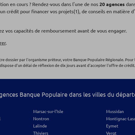
ation en cours ? Rendez-vous dans l'une de nos
20 agences
dans
un crédit pour financer vos projets(1), de conseils en matière
fiez vos capacités de remboursement avant de vous engager.
rer
.
os
otre dossier par l'organisme prêteur, votre Banque Populaire Régionale. Pour 
dispose d'un délai de réflexion de dix jours avant d'accepter l'offre de crédit.
gences Banque Populaire dans les villes du dépar
Marsac-sur-l'Isle
Mussidan
os
l
Nontron
Montignac-Las
Lalinde
Eymet
Thiviers
Vergt