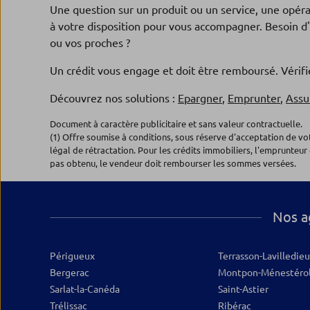
Agence EYMET
4
Une question sur un produit ou un service, une opér
Banque Populaire Aquitaine Centre
à votre disposition pour vous accompagner. Besoin d'
Atlantique
ou vos proches ?
2, ave de Sainte Foy
Un crédit vous engage et doit être remboursé. Véri
24500 EYMET
Fermé actuellement
Découvrez nos solutions :
Epargner
,
Emprunter
,
Assu
05.53.23.60.50
Plus d’inf
Document à caractère publicitaire et sans valeur contractuelle.
(1) Offre soumise à conditions, sous réserve d'acceptation de v
légal de rétractation. Pour les crédits immobiliers, l'emprunteur 
Agence ST ASTIER
pas obtenu, le vendeur doit rembourser les sommes versées.
5
Banque Populaire Aquitaine Centre
Atlantique
Nos a
10, PLACE DE LA REPUBLIQUE
24110 ST ASTIER
Fermé actuellement
Périgueux
Terrasson-Lavilledieu
05.53.02.42.60
Plus d’inf
Bergerac
Montpon-Ménestéro
Sarlat-la-Canéda
Saint-Astier
Trélissac
Ribérac