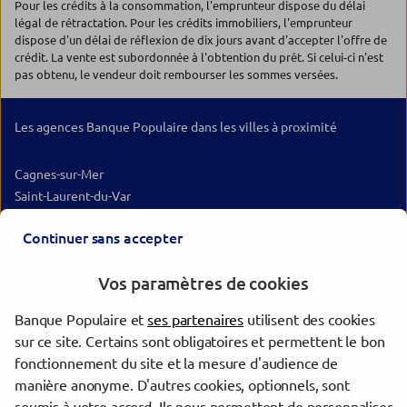
Pour les crédits à la consommation, l'emprunteur dispose du délai
légal de rétractation. Pour les crédits immobiliers, l'emprunteur
dispose d'un délai de réflexion de dix jours avant d'accepter l'offre de
crédit. La vente est subordonnée à l'obtention du prêt. Si celui-ci n'est
pas obtenu, le vendeur doit rembourser les sommes versées.
Les agences Banque Populaire dans les villes à proximité
Cagnes-sur-Mer
Saint-Laurent-du-Var
Nice
Continuer sans accepter
Grasse
Antibes
Vos paramètres de cookies
Vallauris
Le Cannet
Banque Populaire et
ses partenaires
utilisent des cookies
Cannes
sur ce site. Certains sont obligatoires et permettent le bon
Mandelieu-la-Napoule
fonctionnement du site et la mesure d'audience de
Menton
manière anonyme. D'autres cookies, optionnels, sont
Saint-Raphaël