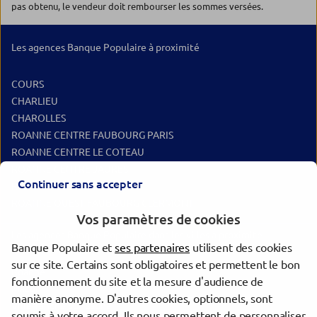
pas obtenu, le vendeur doit rembourser les sommes versées.
Les agences Banque Populaire à proximité
COURS
CHARLIEU
CHAROLLES
ROANNE CENTRE FAUBOURG PARIS
ROANNE CENTRE LE COTEAU
ROANNE CENTRE JAURES
Continuer sans accepter
ROANNE OUEST MULSANT
ROANNE OUEST FAUBOURG CLERMONT
Vos paramètres de cookies
Les agences Banque Populaire dans les villes à proximité
Banque Populaire et
ses partenaires
utilisent des cookies
sur ce site. Certains sont obligatoires et permettent le bon
Roanne
fonctionnement du site et la mesure d'audience de
Mâcon
manière anonyme. D'autres cookies, optionnels, sont
Villefranche-sur-Saône
soumis à votre accord. Ils nous permettent de personnaliser