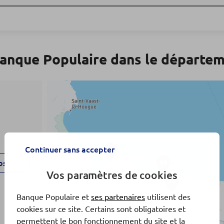
anque Populaire dans le départe
Continuer sans accepter
22
os
24
Vos paramètres de cookies
x2
Banque Populaire et
ses partenaires
utilisent des
cookies sur ce site. Certains sont obligatoires et
permettent le bon fonctionnement du site et la