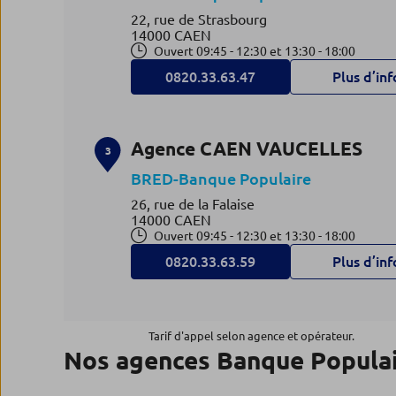
22, rue de Strasbourg
14000 CAEN
Ouvert 09:45 - 12:30 et 13:30 - 18:00
0820.33.63.47
Plus d’inf
Agence CAEN VAUCELLES
3
BRED-Banque Populaire
26, rue de la Falaise
14000 CAEN
Ouvert 09:45 - 12:30 et 13:30 - 18:00
0820.33.63.59
Plus d’inf
Agence CAEN ST ETIENNE
4
Tarif d'appel selon agence et opérateur.
Nos agences Banque Popula
BRED-Banque Populaire
52, rue Ecuyère