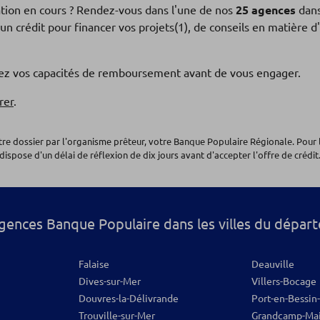
ation en cours ? Rendez-vous dans l'une de nos
25 agences
dans
un crédit pour financer vos projets(1), de conseils en matière
os
fiez vos capacités de remboursement avant de vous engager.
rer
.
otre dossier par l'organisme prêteur, votre Banque Populaire Régionale. Pour 
dispose d'un délai de réflexion de dix jours avant d'accepter l'offre de crédit.
os
gences Banque Populaire dans les villes du dépar
Falaise
Deauville
Dives-sur-Mer
Villers-Bocage
Douvres-la-Délivrande
Port-en-Bessin
Trouville-sur-Mer
Grandcamp-Ma