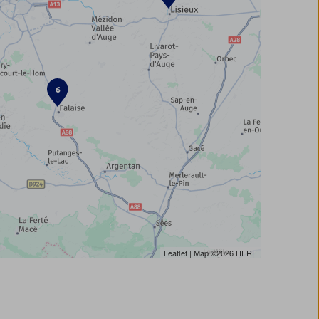
6
Leaflet
| Map ©2026
HERE