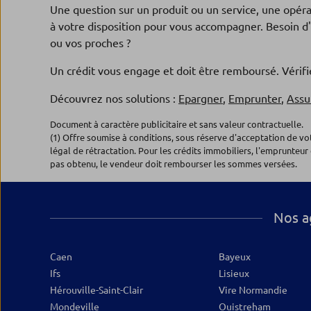
14000 CAEN
Une question sur un produit ou un service, une opér
Ouvert 09:45 - 12:30 et 13:30 - 18:00
à votre disposition pour vous accompagner. Besoin d'
0820.33.63.69
Plus d’inf
ou vos proches ?
Un crédit vous engage et doit être remboursé. Véri
Agence TROUVILLE SUR MER
Découvrez nos solutions :
Epargner
,
Emprunter
,
Assu
5
BRED-Banque Populaire
Document à caractère publicitaire et sans valeur contractuelle.
(1) Offre soumise à conditions, sous réserve d'acceptation de v
14, rue Victor Hugo
légal de rétractation. Pour les crédits immobiliers, l'emprunteur 
14360 TROUVILLE SUR MER
pas obtenu, le vendeur doit rembourser les sommes versées.
Ouvert 09:45 - 12:30 et 13:30 - 18:00
0820.33.63.78
Plus d’inf
Nos a
Agence FALAISE
6
Caen
Bayeux
BRED-Banque Populaire
Ifs
Lisieux
29, pl Belle Croix
Hérouville-Saint-Clair
Vire Normandie
14700 FALAISE
Mondeville
Ouistreham
Ouvert 09:45 - 12:30 et 13:30 - 18:00