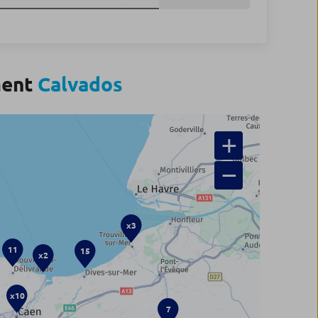
ment
Calvados
+
−
x3
11
15
x2
x10
7