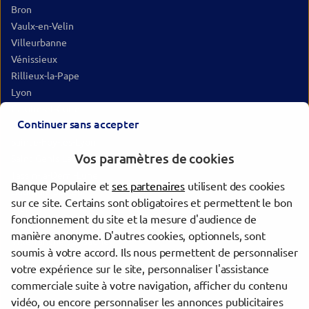
Bron
Vaulx-en-Velin
Villeurbanne
Vénissieux
Rillieux-la-Pape
Lyon
Caluire-et-Cuire
Continuer sans accepter
Oullins-Pierre-Bénite
Sainte-Foy-lès-Lyon
Vos paramètres de cookies
Saint-Genis-Laval
Tassin-la-Demi-Lune
Banque Populaire et
ses partenaires
utilisent des cookies
Bourgoin-Jallieu
sur ce site. Certains sont obligatoires et permettent le bon
Vienne
fonctionnement du site et la mesure d'audience de
Givors
manière anonyme. D'autres cookies, optionnels, sont
Villefranche-sur-Saône
soumis à votre accord. Ils nous permettent de personnaliser
Saint-Chamond
votre expérience sur le site, personnaliser l'assistance
commerciale suite à votre navigation, afficher du contenu
vidéo, ou encore personnaliser les annonces publicitaires
Trouver une agence Banque Populaire