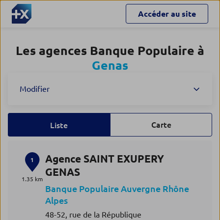
Accéder au site
Les agences Banque Populaire à
Genas
Modifier
Carte
Liste
Agence SAINT EXUPERY
1
GENAS
1.35 km
Banque Populaire Auvergne Rhône
Alpes
48-52, rue de la République