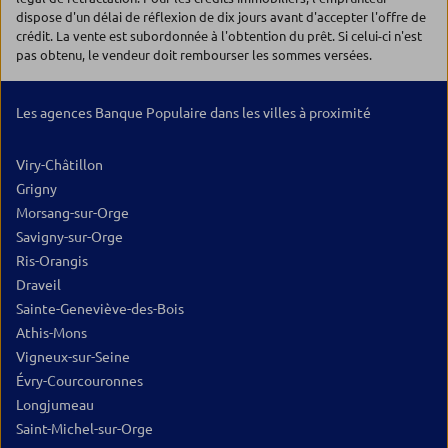
dispose d'un délai de réflexion de dix jours avant d'accepter l'offre de
crédit. La vente est subordonnée à l'obtention du prêt. Si celui-ci n'est
pas obtenu, le vendeur doit rembourser les sommes versées.
Les agences Banque Populaire dans les villes à proximité
Viry-Châtillon
Grigny
Morsang-sur-Orge
Savigny-sur-Orge
Ris-Orangis
Draveil
Sainte-Geneviève-des-Bois
Athis-Mons
Vigneux-sur-Seine
Évry-Courcouronnes
Longjumeau
Saint-Michel-sur-Orge