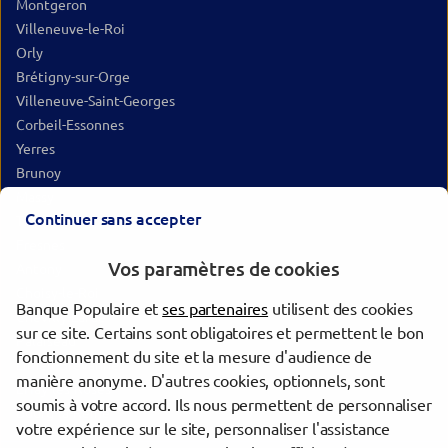
Montgeron
Villeneuve-le-Roi
Orly
Brétigny-sur-Orge
Villeneuve-Saint-Georges
Corbeil-Essonnes
Yerres
Brunoy
Massy
Continuer sans accepter
Thiais
Fresnes
Vos paramètres de cookies
Antony
Choisy-le-Roi
Banque Populaire et
ses partenaires
utilisent des cookies
Chevilly-Larue
sur ce site. Certains sont obligatoires et permettent le bon
Palaiseau
fonctionnement du site et la mesure d'audience de
Limeil-Brévannes
manière anonyme. D'autres cookies, optionnels, sont
L'Haÿ-les-Roses
soumis à votre accord. Ils nous permettent de personnaliser
Bourg-la-Reine
votre expérience sur le site, personnaliser l'assistance