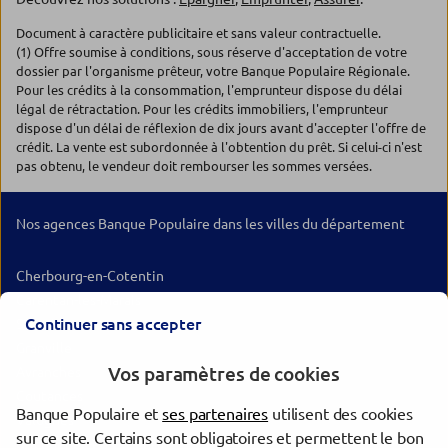
Document à caractère publicitaire et sans valeur contractuelle.
(1) Offre soumise à conditions, sous réserve d'acceptation de votre
dossier par l'organisme prêteur, votre Banque Populaire Régionale.
Pour les crédits à la consommation, l'emprunteur dispose du délai
légal de rétractation. Pour les crédits immobiliers, l'emprunteur
dispose d'un délai de réflexion de dix jours avant d'accepter l'offre de
crédit. La vente est subordonnée à l'obtention du prêt. Si celui-ci n'est
pas obtenu, le vendeur doit rembourser les sommes versées.
Nos agences Banque Populaire dans les villes du département
Cherbourg-en-Cotentin
Carentan-les-Marais
Continuer sans accepter
Saint-Lô
Granville
Vos paramètres de cookies
Avranches
Coutances
Banque Populaire et
ses partenaires
utilisent des cookies
Valognes
sur ce site. Certains sont obligatoires et permettent le bon
Bricquebec-en-Cotentin